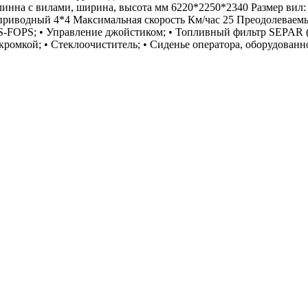
инна с вилами, ширина, высота мм 6220*2250*2340 Размер вил:
приводный 4*4 Максимальная скорость Км/час 25 Преодолеваемы
-FOPS; • Управление джойстиком; • Топливный фильтр SEPAR (в
кромкой; • Стеклоочиститель; • Сиденье оператора, оборудованн