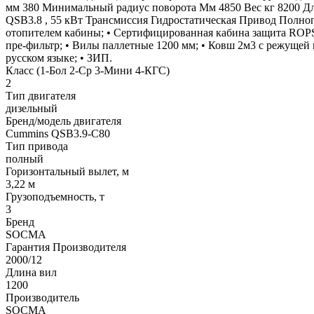
мм 380 Минимальный радиус поворота Мм 4850 Вес кг 8200 Дл
QSB3.8 , 55 кВт Трансмиссия Гидростатическая Привод Полно
отопителем кабины; • Сертифицированная кабина защита ROPS
пре-фильтр; • Вилы паллетные 1200 мм; • Ковш 2м3 с режущей 
русском языке; • ЗИП.
Класс (1-Бол 2-Ср 3-Мини 4-КГС)
2
Тип двигателя
дизельный
Бренд/модель двигателя
Cummins QSB3.9-С80
Тип привода
полный
Горизонтальный вылет, м
3,22 м
Грузоподъемность, т
3
Бренд
SOCMA
Гарантия Производителя
2000/12
Длина вил
1200
Производитель
SOCMA