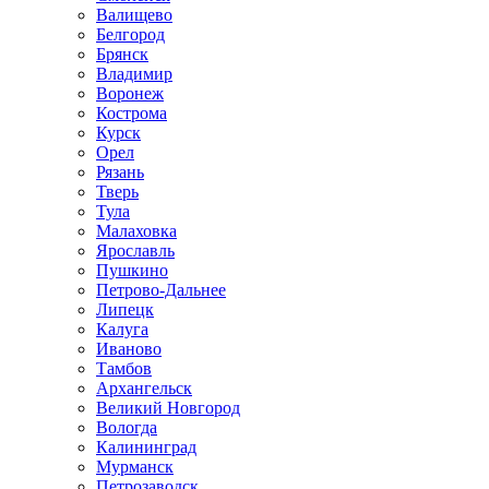
Валищево
Белгород
Брянск
Владимир
Воронеж
Кострома
Курск
Орел
Рязань
Тверь
Тула
Малаховка
Ярославль
Пушкино
Петрово-Дальнее
Липецк
Калуга
Иваново
Тамбов
Архангельск
Великий Новгород
Вологда
Калининград
Мурманск
Петрозаводск