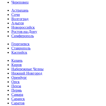
Череповец
Астрахань
Сочи
Волгоград
Адыгея
Новороссийск
Ростов-на-Дону
Симферополь
Георгиевск
Ставрополь
Каспийск
Казань
Киров
Набережные Челны
Нижний Новгород
Оренбург
Орск
Пенза
Пермь
Самара
Саранск
Саратов