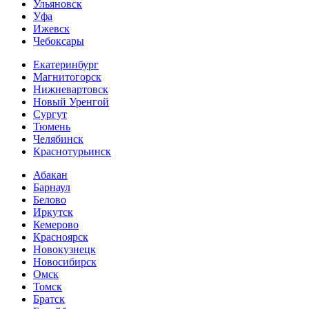
Ульяновск
Уфа
Ижевск
Чебоксары
Екатеринбург
Магнитогорск
Нижневартовск
Новый Уренгой
Сургут
Тюмень
Челябинск
Краснотурьинск
Абакан
Барнаул
Белово
Иркутск
Кемерово
Красноярск
Новокузнецк
Новосибирск
Омск
Томск
Братск