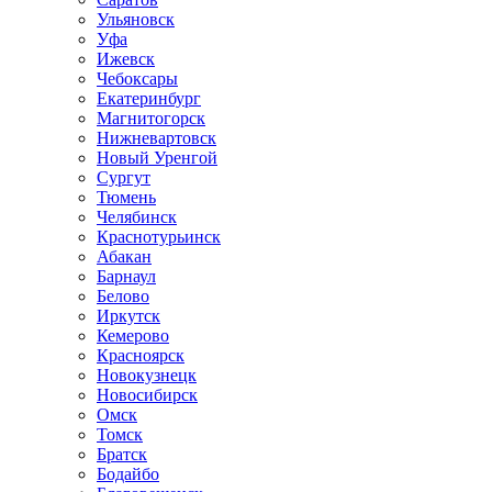
Ульяновск
Уфа
Ижевск
Чебоксары
Екатеринбург
Магнитогорск
Нижневартовск
Новый Уренгой
Сургут
Тюмень
Челябинск
Краснотурьинск
Абакан
Барнаул
Белово
Иркутск
Кемерово
Красноярск
Новокузнецк
Новосибирск
Омск
Томск
Братск
Бодайбо