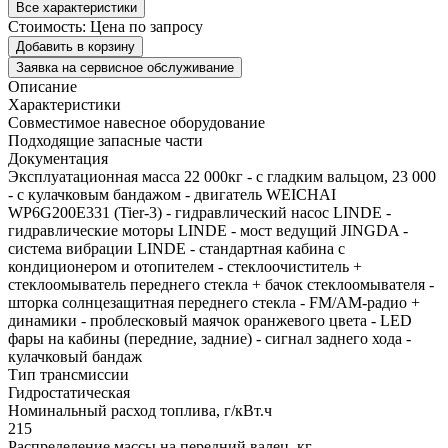
Все характеристики
Стоимость:
Цена по запросу
Добавить в корзину
Заявка на сервисное обслуживание
Описание
Характеристики
Совместимое навесное оборудование
Подходящие запасные части
Документация
Эксплуатационная масса 22 000кг - с гладким вальцом, 23 000
- с кулачковым бандажом - двигатель WEICHAI
WP6G200E331 (Tier-3) - гидравлический насос LINDE -
гидравлические моторы LINDE - мост ведущий JINGDA -
система вибрации LINDE - стандартная кабина c
кондиционером и отопителем - стеклоочиститель +
стеклоомыватель переднего стекла + бачок стеклоомывателя -
шторка солнцезащитная переднего стекла - FM/AM-радио +
динамики - проблесковый маячок оранжевого цвета - LED
фары на кабины (передние, задние) - сигнал заднего хода -
кулачковый бандаж
Тип трансмиссии
Гидростатическая
Номинальный расход топлива, г/кВт.ч
215
Распределение массы на передний валец, кг