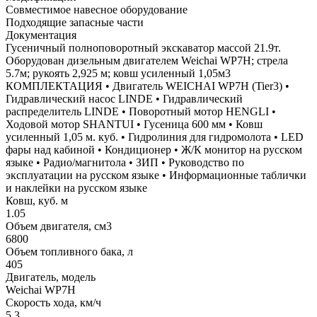
Совместимое навесное оборудование
Подходящие запасные части
Документация
Гусеничный полноповоротный экскаватор массой 21.9т.
Оборудован дизельным двигателем Weichai WP7H; стрела
5.7м; рукоять 2,925 м; ковш усиленный 1,05м3
КОМПЛЕКТАЦИЯ • Двигатель WEICHAI WP7H (Tier3) •
Гидравлический насос LINDE • Гидравлический
распределитель LINDE • Поворотный мотор HENGLI •
Ходовой мотор SHANTUI • Гусеница 600 мм • Ковш
усиленный 1,05 м. куб. • Гидролиния для гидромолота • LED
фары над кабиной • Кондиционер • Ж/К монитор на русском
языке • Радио/магнитола • ЗИП • Руководство по
эксплуатации на русском языке • Информационные таблички
и наклейки на русском языке
Ковш, куб. м
1.05
Объем двигателя, см3
6800
Объем топливного бака, л
405
Двигатель, модель
Weichai WP7H
Скорость хода, км/ч
5.3