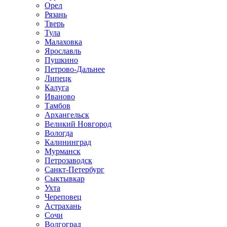
Орел
Рязань
Тверь
Тула
Малаховка
Ярославль
Пушкино
Петрово-Дальнее
Липецк
Калуга
Иваново
Тамбов
Архангельск
Великий Новгород
Вологда
Калининград
Мурманск
Петрозаводск
Санкт-Петербург
Сыктывкар
Ухта
Череповец
Астрахань
Сочи
Волгоград