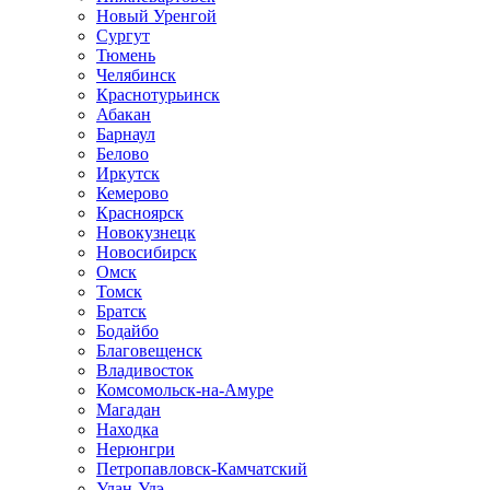
Новый Уренгой
Сургут
Тюмень
Челябинск
Краснотурьинск
Абакан
Барнаул
Белово
Иркутск
Кемерово
Красноярск
Новокузнецк
Новосибирск
Омск
Томск
Братск
Бодайбо
Благовещенск
Владивосток
Комсомольск-на-Амуре
Магадан
Находка
Нерюнгри
Петропавловск-Камчатский
Улан-Удэ