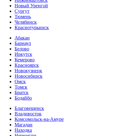
Нижневартовск
Новый Уренгой
Сургут
Тюмень
Челябинск
Краснотурьинск
Абакан
Барнаул
Белово
Иркутск
Кемерово
Красноярск
Новокузнецк
Новосибирск
Омск
Томск
Братск
Бодайбо
Благовещенск
Владивосток
Комсомольск-на-Амуре
Магадан
Находка
Нерюнгри