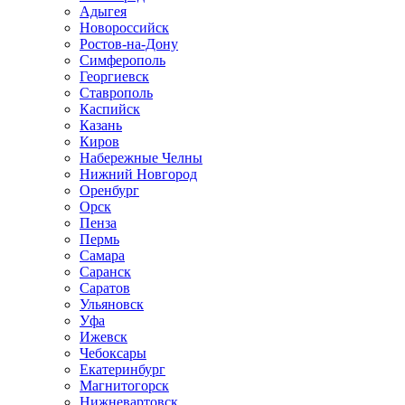
Адыгея
Новороссийск
Ростов-на-Дону
Симферополь
Георгиевск
Ставрополь
Каспийск
Казань
Киров
Набережные Челны
Нижний Новгород
Оренбург
Орск
Пенза
Пермь
Самара
Саранск
Саратов
Ульяновск
Уфа
Ижевск
Чебоксары
Екатеринбург
Магнитогорск
Нижневартовск