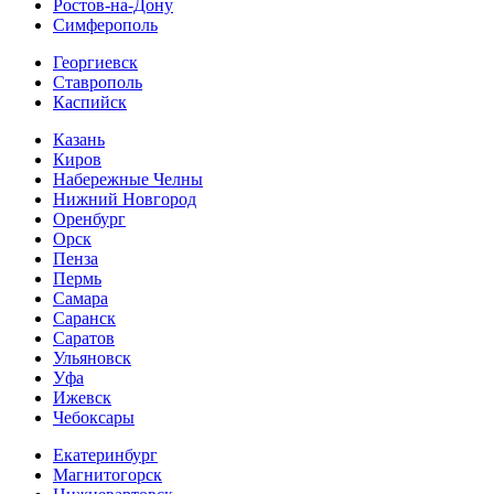
Ростов-на-Дону
Симферополь
Георгиевск
Ставрополь
Каспийск
Казань
Киров
Набережные Челны
Нижний Новгород
Оренбург
Орск
Пенза
Пермь
Самара
Саранск
Саратов
Ульяновск
Уфа
Ижевск
Чебоксары
Екатеринбург
Магнитогорск