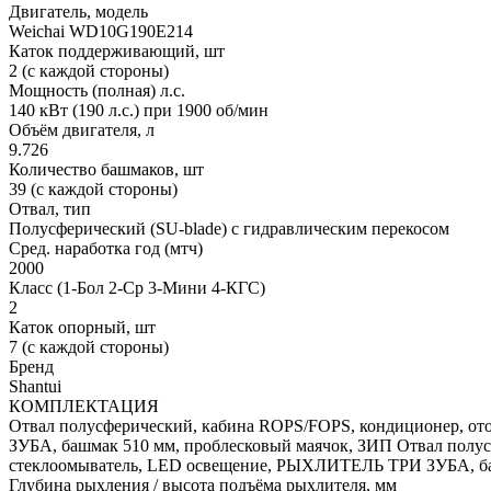
Двигатель, модель
Weichai WD10G190E214
Каток поддерживающий, шт
2 (с каждой стороны)
Мощность (полная) л.с.
140 кВт (190 л.с.) при 1900 об/мин
Объём двигателя, л
9.726
Количество башмаков, шт
39 (с каждой стороны)
Отвал, тип
Полусферический (SU-blade) с гидравлическим перекосом
Сред. наработка год (мтч)
2000
Класс (1-Бол 2-Ср 3-Мини 4-КГС)
2
Каток опорный, шт
7 (с каждой стороны)
Бренд
Shantui
КОМПЛЕКТАЦИЯ
Отвал полусферический, кабина ROPS/FOPS, кондиционер, о
ЗУБА, башмак 510 мм, проблесковый маячок, ЗИП
Отвал полус
стеклоомыватель, LED освещение, РЫХЛИТЕЛЬ ТРИ ЗУБА, ба
Глубина рыхления / высота подъёма рыхлителя, мм