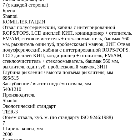
7 (с каждой стороны)
Бренд
Shantui
КОМПЛЕКТАЦИЯ
Отвал полусферический, кабина с интегрированной
ROPS/FOPS, LCD дисплей КИП, кондиционер + отопитель,
FM/AM, стеклоочиститель + стеклоомыватель, башмак 560
мм, рыхлитель один зуб, проблесковый маячок, ЗИП
Отвал
полусферический, кабина с интегрированной ROPS/FOPS,
LCD дисплей КИП, кондиционер + отопитель, FM/AM,
стеклоочиститель + стеклоомыватель, башмак 560 мм,
рыхлитель один зуб, проблесковый маячок, ЗИП
Глубина рыхления / высота подъёма рыхлителя, мм
695/515
Заглубление / высота подъёма отвала, мм
540/1210
Производитель
Shantui
Экологический стандарт
TIER-3
Объём отвала, куб. м. (по стандарту ISO 9246:1988)
7
Ширина колеи, мм
2000
Гарантия