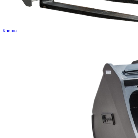
Ковши