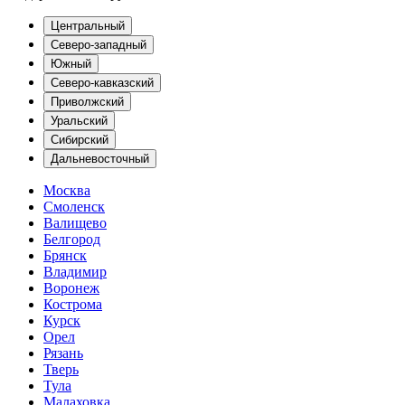
Центральный
Северо-западный
Южный
Северо-кавказский
Приволжский
Уральский
Сибирский
Дальневосточный
Москва
Смоленск
Валищево
Белгород
Брянск
Владимир
Воронеж
Кострома
Курск
Орел
Рязань
Тверь
Тула
Малаховка