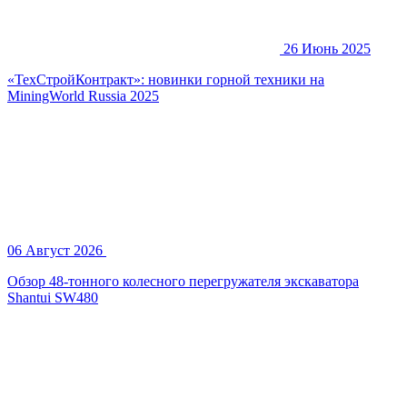
26 Июнь 2025
«ТехСтройКонтракт»: новинки горной техники на
MiningWorld Russia 2025
06 Август 2026
Обзор 48-тонного колесного перегружателя экскаватора
Shantui SW480