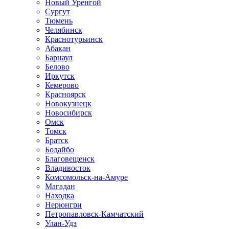
Новый Уренгой
Сургут
Тюмень
Челябинск
Краснотурьинск
Абакан
Барнаул
Белово
Иркутск
Кемерово
Красноярск
Новокузнецк
Новосибирск
Омск
Томск
Братск
Бодайбо
Благовещенск
Владивосток
Комсомольск-на-Амуре
Магадан
Находка
Нерюнгри
Петропавловск-Камчатский
Улан-Удэ