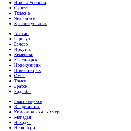
Новый Уренгой
Сургут
Тюмень
Челябинск
Краснотурьинск
Абакан
Барнаул
Белово
Иркутск
Кемерово
Красноярск
Новокузнецк
Новосибирск
Омск
Томск
Братск
Бодайбо
Благовещенск
Владивосток
Комсомольск-на-Амуре
Магадан
Находка
Нерюнгри