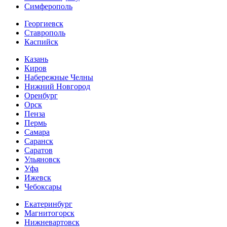
Симферополь
Георгиевск
Ставрополь
Каспийск
Казань
Киров
Набережные Челны
Нижний Новгород
Оренбург
Орск
Пенза
Пермь
Самара
Саранск
Саратов
Ульяновск
Уфа
Ижевск
Чебоксары
Екатеринбург
Магнитогорск
Нижневартовск