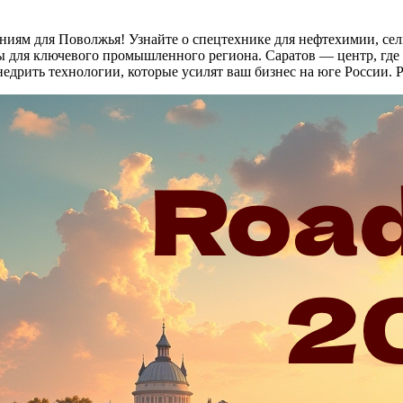
ям для Поволжья! Узнайте о спецтехнике для нефтехимии, сель
кты для ключевого промышленного региона. Саратов — центр, г
едрить технологии, которые усилят ваш бизнес на юге России.