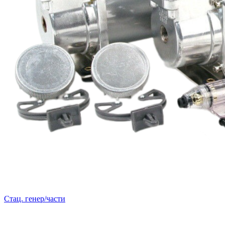
Стац. генер/части