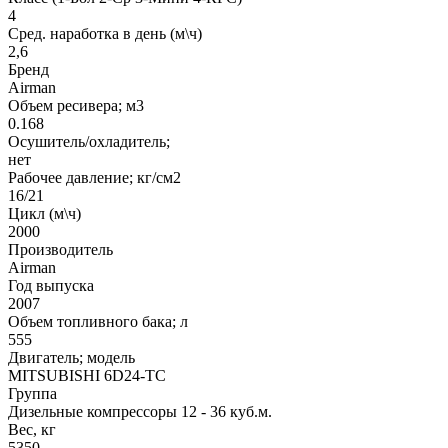
4
Сред. наработка в день (м\ч)
2,6
Бренд
Airman
Объем ресивера; м3
0.168
Осушитель/охладитель;
нет
Рабочее давление; кг/см2
16/21
Цикл (м\ч)
2000
Производитель
Airman
Год выпуска
2007
Объем топливного бака; л
555
Двигатель; модель
MITSUBISHI 6D24-TC
Группа
Дизельные компрессоры 12 - 36 куб.м.
Вес, кг
5350