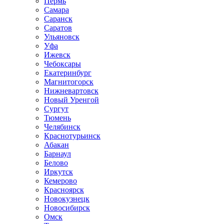
Пермь
Самара
Саранск
Саратов
Ульяновск
Уфа
Ижевск
Чебоксары
Екатеринбург
Магнитогорск
Нижневартовск
Новый Уренгой
Сургут
Тюмень
Челябинск
Краснотурьинск
Абакан
Барнаул
Белово
Иркутск
Кемерово
Красноярск
Новокузнецк
Новосибирск
Омск