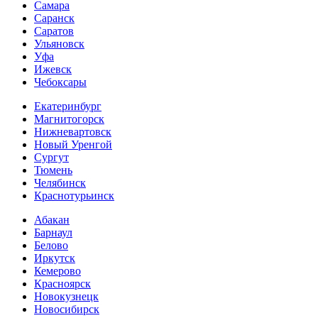
Самара
Саранск
Саратов
Ульяновск
Уфа
Ижевск
Чебоксары
Екатеринбург
Магнитогорск
Нижневартовск
Новый Уренгой
Сургут
Тюмень
Челябинск
Краснотурьинск
Абакан
Барнаул
Белово
Иркутск
Кемерово
Красноярск
Новокузнецк
Новосибирск