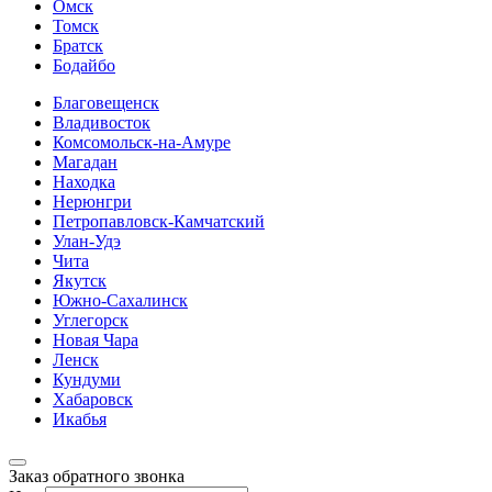
Омск
Томск
Братск
Бодайбо
Благовещенск
Владивосток
Комсомольск-на-Амуре
Магадан
Находка
Нерюнгри
Петропавловск-Камчатский
Улан-Удэ
Чита
Якутск
Южно-Сахалинск
Углегорск
Новая Чара
Ленск
Кундуми
Хабаровск
Икабья
Заказ обратного звонка