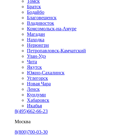
Томск
Братск
Бодайбо
Благовещенск
Владивосток
Комсомольск-на-Амуре
Магадан
Находка
Нерюнгри
Петропавловск-Камчатский
Улан-Удэ
Чита
Якутск
Южно-Сахалинск
Углегорск
Новая Чара
Ленск
Кундуми
Хабаровск
Икабья
8(495)662-66-23
Москва
8(800)700-03-30