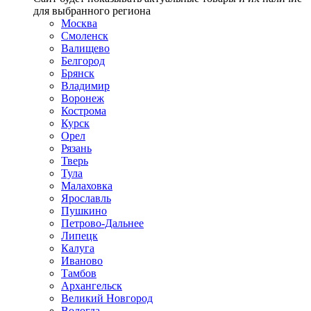
для выбранного региона
Москва
Смоленск
Валищево
Белгород
Брянск
Владимир
Воронеж
Кострома
Курск
Орел
Рязань
Тверь
Тула
Малаховка
Ярославль
Пушкино
Петрово-Дальнее
Липецк
Калуга
Иваново
Тамбов
Архангельск
Великий Новгород
Вологда