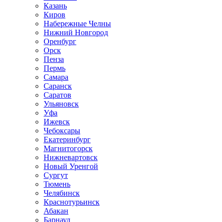
Казань
Киров
Набережные Челны
Нижний Новгород
Оренбург
Орск
Пенза
Пермь
Самара
Саранск
Саратов
Ульяновск
Уфа
Ижевск
Чебоксары
Екатеринбург
Магнитогорск
Нижневартовск
Новый Уренгой
Сургут
Тюмень
Челябинск
Краснотурьинск
Абакан
Барнаул