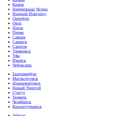
Киров
Набережные Челны
Нижний Новгород
Оренбург
Орск
Пенза
Пермь
Самара
Саранск
Саратов
Ульяновск
Уфа
Ижевск
Чебоксары
Екатеринбург
Магнитогорск
Нижневартовск
Новый Уренгой
Сургут
Тюмень
Челябинск
Краснотурьинск
Абакан