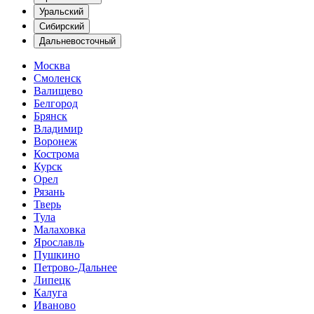
Уральский
Сибирский
Дальневосточный
Москва
Смоленск
Валищево
Белгород
Брянск
Владимир
Воронеж
Кострома
Курск
Орел
Рязань
Тверь
Тула
Малаховка
Ярославль
Пушкино
Петрово-Дальнее
Липецк
Калуга
Иваново