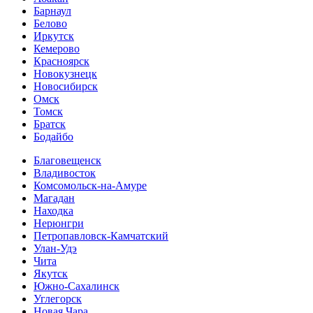
Барнаул
Белово
Иркутск
Кемерово
Красноярск
Новокузнецк
Новосибирск
Омск
Томск
Братск
Бодайбо
Благовещенск
Владивосток
Комсомольск-на-Амуре
Магадан
Находка
Нерюнгри
Петропавловск-Камчатский
Улан-Удэ
Чита
Якутск
Южно-Сахалинск
Углегорск
Новая Чара