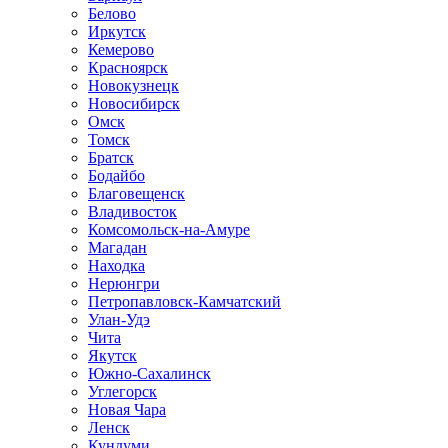
Белово
Иркутск
Кемерово
Красноярск
Новокузнецк
Новосибирск
Омск
Томск
Братск
Бодайбо
Благовещенск
Владивосток
Комсомольск-на-Амуре
Магадан
Находка
Нерюнгри
Петропавловск-Камчатский
Улан-Удэ
Чита
Якутск
Южно-Сахалинск
Углегорск
Новая Чара
Ленск
Кундуми