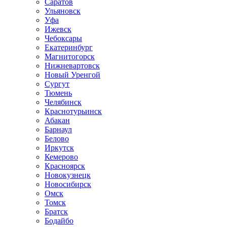
Саратов
Ульяновск
Уфа
Ижевск
Чебоксары
Екатеринбург
Магнитогорск
Нижневартовск
Новый Уренгой
Сургут
Тюмень
Челябинск
Краснотурьинск
Абакан
Барнаул
Белово
Иркутск
Кемерово
Красноярск
Новокузнецк
Новосибирск
Омск
Томск
Братск
Бодайбо