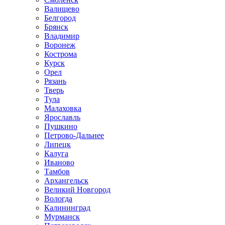
Валищево
Белгород
Брянск
Владимир
Воронеж
Кострома
Курск
Орел
Рязань
Тверь
Тула
Малаховка
Ярославль
Пушкино
Петрово-Дальнее
Липецк
Калуга
Иваново
Тамбов
Архангельск
Великий Новгород
Вологда
Калининград
Мурманск