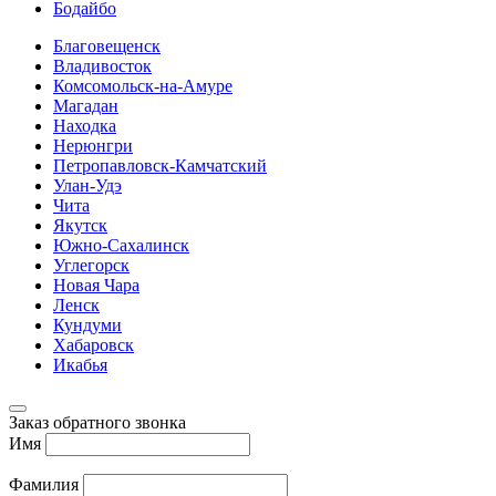
Бодайбо
Благовещенск
Владивосток
Комсомольск-на-Амуре
Магадан
Находка
Нерюнгри
Петропавловск-Камчатский
Улан-Удэ
Чита
Якутск
Южно-Сахалинск
Углегорск
Новая Чара
Ленск
Кундуми
Хабаровск
Икабья
Заказ обратного звонка
Имя
Фамилия