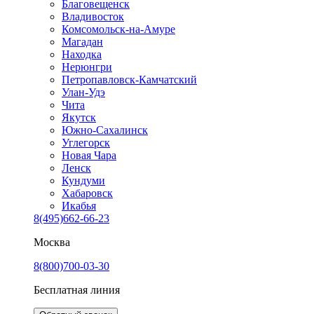
Благовещенск
Владивосток
Комсомольск-на-Амуре
Магадан
Находка
Нерюнгри
Петропавловск-Камчатский
Улан-Удэ
Чита
Якутск
Южно-Сахалинск
Углегорск
Новая Чара
Ленск
Кундуми
Хабаровск
Икабья
8(495)662-66-23
Москва
8(800)700-03-30
Бесплатная линия