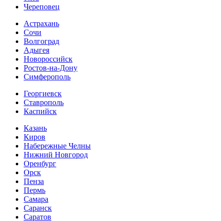
Череповец
Астрахань
Сочи
Волгоград
Адыгея
Новороссийск
Ростов-на-Дону
Симферополь
Георгиевск
Ставрополь
Каспийск
Казань
Киров
Набережные Челны
Нижний Новгород
Оренбург
Орск
Пенза
Пермь
Самара
Саранск
Саратов