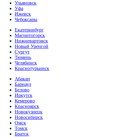
Ульяновск
Уфа
Ижевск
Чебоксары
Екатеринбург
Магнитогорск
Нижневартовск
Новый Уренгой
Сургут
Тюмень
Челябинск
Краснотурьинск
Абакан
Барнаул
Белово
Иркутск
Кемерово
Красноярск
Новокузнецк
Новосибирск
Омск
Томск
Братск