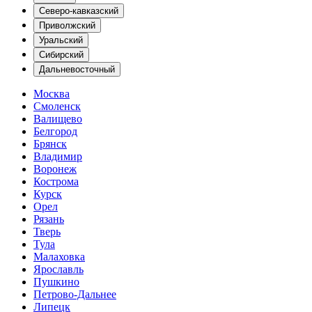
Северо-кавказский
Приволжский
Уральский
Сибирский
Дальневосточный
Москва
Смоленск
Валищево
Белгород
Брянск
Владимир
Воронеж
Кострома
Курск
Орел
Рязань
Тверь
Тула
Малаховка
Ярославль
Пушкино
Петрово-Дальнее
Липецк