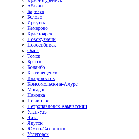
Краснотурьинск
Абакан
Барнаул
Белово
Иркутск
Кемерово
Красноярск
Новокузнецк
Новосибирск
Омск
Томск
Братск
Бодайбо
Благовещенск
Владивосток
Комсомольск-на-Амуре
Магадан
Находка
Нерюнгри
Петропавловск-Камчатский
Улан-Удэ
Чита
Якутск
Южно-Сахалинск
Углегорск