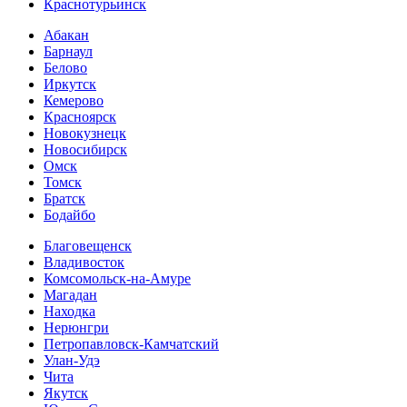
Краснотурьинск
Абакан
Барнаул
Белово
Иркутск
Кемерово
Красноярск
Новокузнецк
Новосибирск
Омск
Томск
Братск
Бодайбо
Благовещенск
Владивосток
Комсомольск-на-Амуре
Магадан
Находка
Нерюнгри
Петропавловск-Камчатский
Улан-Удэ
Чита
Якутск