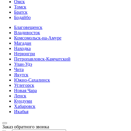
Омск
Томск
Братск
Бодайбо
Благовещенск
Владивосток
Комсомольск-на-Амуре
Магадан
Находка
Нерюнгри
Петропавловск-Камчатский
Улан-Удэ
Чита
Якутск
Южно-Сахалинск
Углегорск
Новая Чара
Ленск
Кундуми
Хабаровск
Икабья
Заказ обратного звонка