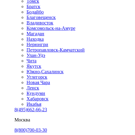
Томск
Братск
Бодайбо
Благовещенск
Владивосток
Комсомольск-на-Амуре
Магадан
Находка
Нерюнгри
Петропавловск-Камчатский
Улан-Удэ
Чита
Якутск
Южно-Сахалинск
Углегорск
Новая Чара
Ленск
Кундуми
Хабаровск
Икабья
8(495)662-66-23
Москва
8(800)700-03-30