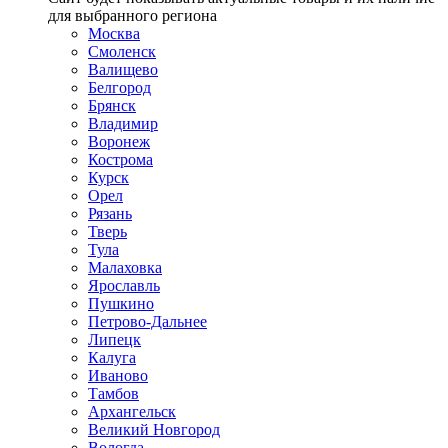
для выбранного региона
Москва
Смоленск
Валищево
Белгород
Брянск
Владимир
Воронеж
Кострома
Курск
Орел
Рязань
Тверь
Тула
Малаховка
Ярославль
Пушкино
Петрово-Дальнее
Липецк
Калуга
Иваново
Тамбов
Архангельск
Великий Новгород
Вологда