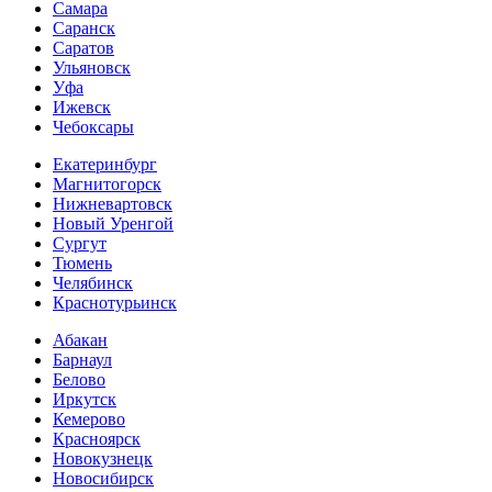
Самара
Саранск
Саратов
Ульяновск
Уфа
Ижевск
Чебоксары
Екатеринбург
Магнитогорск
Нижневартовск
Новый Уренгой
Сургут
Тюмень
Челябинск
Краснотурьинск
Абакан
Барнаул
Белово
Иркутск
Кемерово
Красноярск
Новокузнецк
Новосибирск