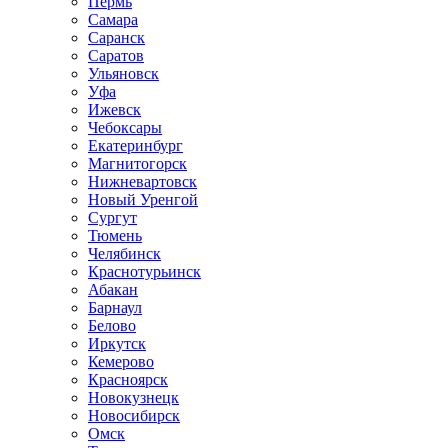
Пермь
Самара
Саранск
Саратов
Ульяновск
Уфа
Ижевск
Чебоксары
Екатеринбург
Магнитогорск
Нижневартовск
Новый Уренгой
Сургут
Тюмень
Челябинск
Краснотурьинск
Абакан
Барнаул
Белово
Иркутск
Кемерово
Красноярск
Новокузнецк
Новосибирск
Омск