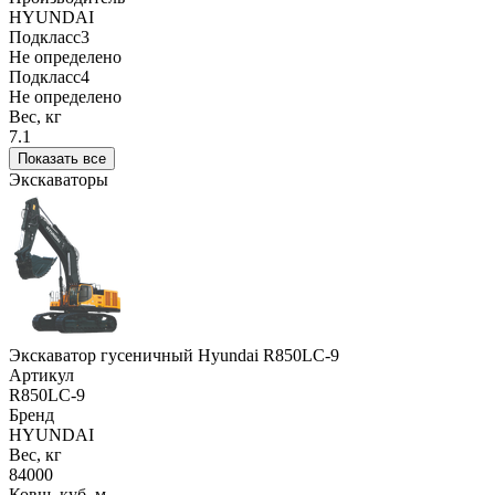
HYUNDAI
Подкласс3
Не определено
Подкласс4
Не определено
Вес, кг
7.1
Показать все
Экскаваторы
Экскаватор гусеничный Hyundai R850LC-9
Артикул
R850LC-9
Бренд
HYUNDAI
Вес, кг
84000
Ковш, куб. м