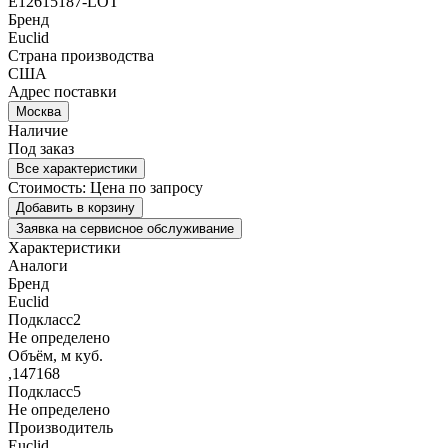
E12615187-LOT
Бренд
Euclid
Страна производства
США
Адрес поставки
Москва
Наличие
Под заказ
Все характеристики
Стоимость:
Цена по запросу
Добавить в корзину
Заявка на сервисное обслуживание
Характеристики
Аналоги
Бренд
Euclid
Подкласс2
Не определено
Объём, м куб.
,147168
Подкласс5
Не определено
Производитель
Euclid