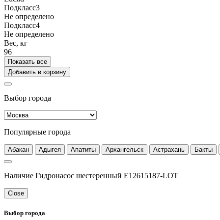
Подкласс3
Не определено
Подкласс4
Не определено
Вес, кг
96
Показать все
Добавить в корзину
Выбор города
Популярные города
Абакан
Адыгея
Апатиты
Архангельск
Астрахань
Бакты
Наличие Гидронасос шестеренный E12615187-LOT
Close
Выбор города