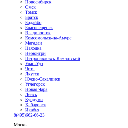
Новосибирск
Омск
Томск
Братск
Бодайбо
Благовещенск
Владивосток
Комсомольск-на-Амуре
Магадан
Находка
Нерюнгри
Петропавловск-Камчатский
Улан-Удэ
Чита
Якутск
Южно-Сахалинск
Углегорск
Новая Чара
Ленск
Кундуми
Хабаровск
Икабья
8(495)662-66-23
Москва