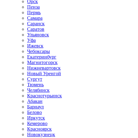
Орск
Пенза
Пермь
Самара
Саранск
Саратов
Ульяновск
Уфа
Ижевск
Чебоксары
Екатеринбург
Магнитогорск
Нижневартовск
Новый Уренгой
Сургут
Тюмень
Челябинск
Краснотурьинск
Абакан
Барнаул
Белово
Иркутск
Кемерово
Красноярск
Новокузнецк