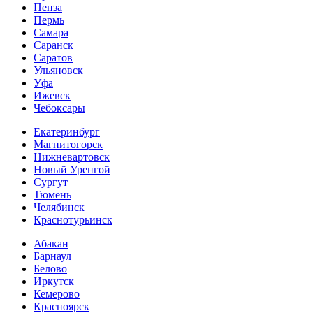
Пенза
Пермь
Самара
Саранск
Саратов
Ульяновск
Уфа
Ижевск
Чебоксары
Екатеринбург
Магнитогорск
Нижневартовск
Новый Уренгой
Сургут
Тюмень
Челябинск
Краснотурьинск
Абакан
Барнаул
Белово
Иркутск
Кемерово
Красноярск