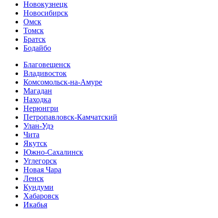
Новокузнецк
Новосибирск
Омск
Томск
Братск
Бодайбо
Благовещенск
Владивосток
Комсомольск-на-Амуре
Магадан
Находка
Нерюнгри
Петропавловск-Камчатский
Улан-Удэ
Чита
Якутск
Южно-Сахалинск
Углегорск
Новая Чара
Ленск
Кундуми
Хабаровск
Икабья