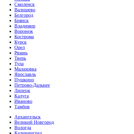
Смоленск
Валищево
Белгород
Брянск
Владимир
Воронеж
Кострома
Курск
Орел
Рязань
Тверь
Тула
Малаховка
Ярославль
Пушкино
Петрово-Дальнее
Липецк
Калуга
Иваново
Тамбов
Архангельск
Великий Новгород
Вологда
Калининград