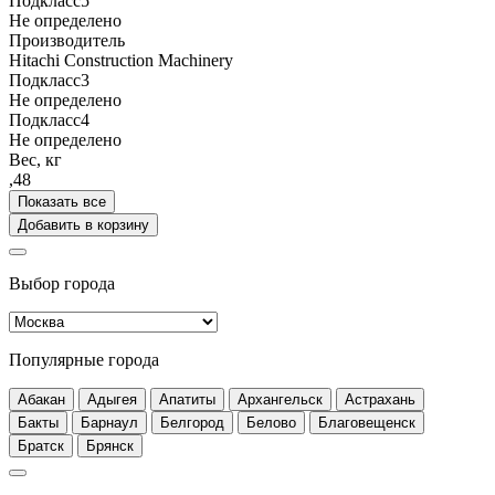
Подкласс5
Не определено
Производитель
Hitachi Construction Machinery
Подкласс3
Не определено
Подкласс4
Не определено
Вес, кг
,48
Показать все
Добавить в корзину
Выбор города
Популярные города
Абакан
Адыгея
Апатиты
Архангельск
Астрахань
Бакты
Барнаул
Белгород
Белово
Благовещенск
Братск
Брянск