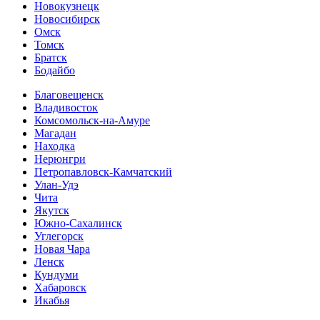
Новокузнецк
Новосибирск
Омск
Томск
Братск
Бодайбо
Благовещенск
Владивосток
Комсомольск-на-Амуре
Магадан
Находка
Нерюнгри
Петропавловск-Камчатский
Улан-Удэ
Чита
Якутск
Южно-Сахалинск
Углегорск
Новая Чара
Ленск
Кундуми
Хабаровск
Икабья