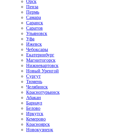
Орск
Пенза
Пермь
Самара
Саранск
Саратов
Ульяновск
Уфа
Ижевск
Чебоксары
Екатеринбург
Магнитогорск
Нижневартовск
Новый Уренгой
Сургут
Тюмень
Челябинск
Краснотурьинск
Абакан
Барнаул
Белово
Иркутск
Кемерово
Красноярск
Новокузнецк