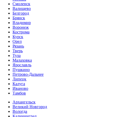
Смоленск
Валищево
Белгород
Брянск
Владимир
Воронеж
Кострома
Курск
Орел
Рязань
Тверь
Тула
Малаховка
Ярославль
Пушкино
Петрово-Дальнее
Липецк
Калуга
Иваново
Тамбов
Архангельск
Великий Новгород
Вологда
Калининград