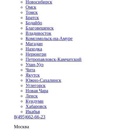
Новосибирск
Омск
Томск
Братск
Бодайбо
Благовещенск
Владивосток
Комсомольск-на-Амуре
Магадан
Находка
Нерюнгри
Петропавловск-Камчатский
Улан-Удэ
Чита
Якутск
Южно-Сахалинск
Углегорск
Новая Чара
Ленск
Кундуми
Хабаровск
Икабья
8(495)662-66-23
Москва