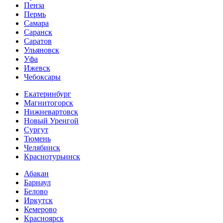
Пенза
Пермь
Самара
Саранск
Саратов
Ульяновск
Уфа
Ижевск
Чебоксары
Екатеринбург
Магнитогорск
Нижневартовск
Новый Уренгой
Сургут
Тюмень
Челябинск
Краснотурьинск
Абакан
Барнаул
Белово
Иркутск
Кемерово
Красноярск