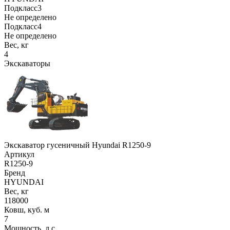
Подкласс3
Не определено
Подкласс4
Не определено
Вес, кг
4
Экскаваторы
Экскаватор гусеничный Hyundai R1250-9
Артикул
R1250-9
Бренд
HYUNDAI
Вес, кг
118000
Ковш, куб. м
7
Мощность, л.с.