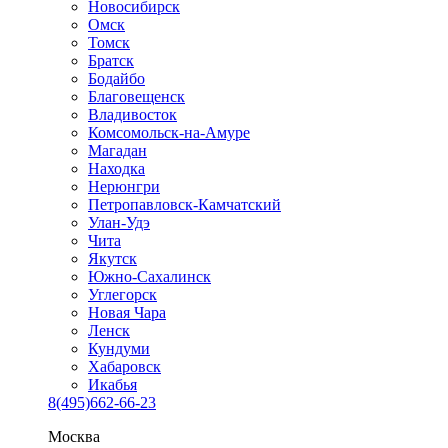
Новосибирск
Омск
Томск
Братск
Бодайбо
Благовещенск
Владивосток
Комсомольск-на-Амуре
Магадан
Находка
Нерюнгри
Петропавловск-Камчатский
Улан-Удэ
Чита
Якутск
Южно-Сахалинск
Углегорск
Новая Чара
Ленск
Кундуми
Хабаровск
Икабья
8(495)662-66-23
Москва