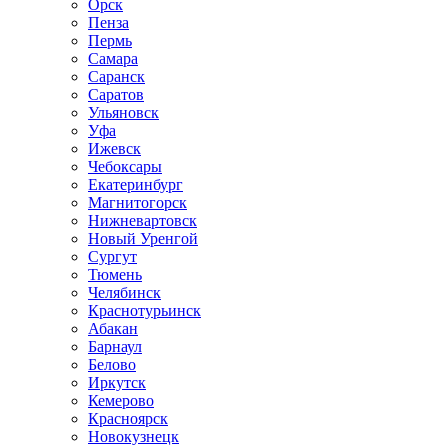
Орск
Пенза
Пермь
Самара
Саранск
Саратов
Ульяновск
Уфа
Ижевск
Чебоксары
Екатеринбург
Магнитогорск
Нижневартовск
Новый Уренгой
Сургут
Тюмень
Челябинск
Краснотурьинск
Абакан
Барнаул
Белово
Иркутск
Кемерово
Красноярск
Новокузнецк