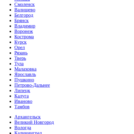
Смоленск
Валищево
Белгород
Брянск
Владимир
Воронеж
Кострома
Курск
Орел
Рязань
Тверь
Тула
Малаховка
Ярославль
Пушкино
Петрово-Дальнее
Липецк
Калуга
Иваново
Тамбов
Архангельск
Великий Новгород
Вологда
Калининград