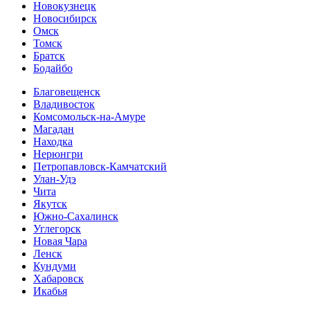
Новокузнецк
Новосибирск
Омск
Томск
Братск
Бодайбо
Благовещенск
Владивосток
Комсомольск-на-Амуре
Магадан
Находка
Нерюнгри
Петропавловск-Камчатский
Улан-Удэ
Чита
Якутск
Южно-Сахалинск
Углегорск
Новая Чара
Ленск
Кундуми
Хабаровск
Икабья