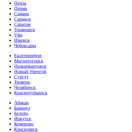
Пенза
Пермь
Самара
Саранск
Саратов
Ульяновск
Уфа
Ижевск
Чебоксары
Екатеринбург
Магнитогорск
Нижневартовск
Новый Уренгой
Сургут
Тюмень
Челябинск
Краснотурьинск
Абакан
Барнаул
Белово
Иркутск
Кемерово
Красноярск