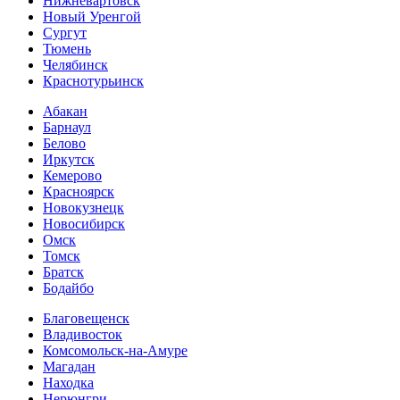
Нижневартовск
Новый Уренгой
Сургут
Тюмень
Челябинск
Краснотурьинск
Абакан
Барнаул
Белово
Иркутск
Кемерово
Красноярск
Новокузнецк
Новосибирск
Омск
Томск
Братск
Бодайбо
Благовещенск
Владивосток
Комсомольск-на-Амуре
Магадан
Находка
Нерюнгри