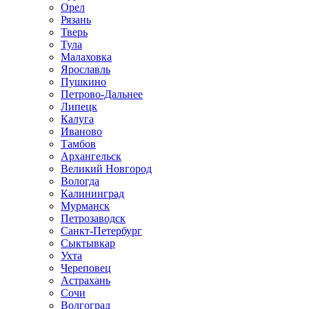
Орел
Рязань
Тверь
Тула
Малаховка
Ярославль
Пушкино
Петрово-Дальнее
Липецк
Калуга
Иваново
Тамбов
Архангельск
Великий Новгород
Вологда
Калининград
Мурманск
Петрозаводск
Санкт-Петербург
Сыктывкар
Ухта
Череповец
Астрахань
Сочи
Волгоград