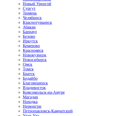
Новый Уренгой
Сургут
Тюмень
Челябинск
Краснотурьинск
Абакан
Барнаул
Белово
Иркутск
Кемерово
Красноярск
Новокузнецк
Новосибирск
Омск
Томск
Братск
Бодайбо
Благовещенск
Владивосток
Комсомольск-на-Амуре
Магадан
Находка
Нерюнгри
Петропавловск-Камчатский
Улан-Удэ