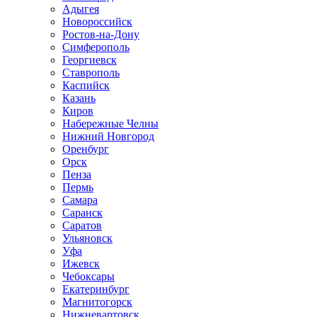
Адыгея
Новороссийск
Ростов-на-Дону
Симферополь
Георгиевск
Ставрополь
Каспийск
Казань
Киров
Набережные Челны
Нижний Новгород
Оренбург
Орск
Пенза
Пермь
Самара
Саранск
Саратов
Ульяновск
Уфа
Ижевск
Чебоксары
Екатеринбург
Магнитогорск
Нижневартовск