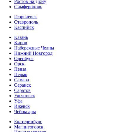
Ростов-на-Дону
Симферополь
Георгиевск
Ставрополь
Каспийск
Казань
Киров
Набережные Челны
Нижний Новгород
Оренбург
Орск
Пенза
Пермь
Самара
Саранск
Саратов
Ульяновск
Уфа
Ижевск
Чебоксары
Екатеринбург
Магнитогорск