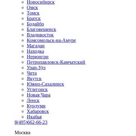
Новосибирск
Омск
Томск
Братск
Бодайбо
Благовещенск
Владивосток
Комсомольск-на-Амуре
Магадан
Находка
Нерюнгри
Петропавловск-Камчатский
Улан-Удэ
Чита
Якутск
Южно-Сахалинск
Углегорск
Новая Чара
Ленск
Кундуми
Хабаровск
Икабья
8(495)662-66-23
Москва