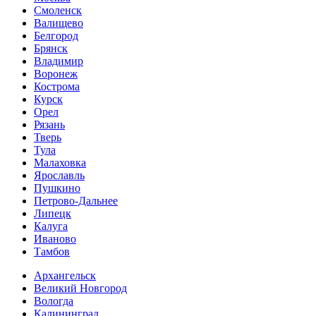
Смоленск
Валищево
Белгород
Брянск
Владимир
Воронеж
Кострома
Курск
Орел
Рязань
Тверь
Тула
Малаховка
Ярославль
Пушкино
Петрово-Дальнее
Липецк
Калуга
Иваново
Тамбов
Архангельск
Великий Новгород
Вологда
Калининград