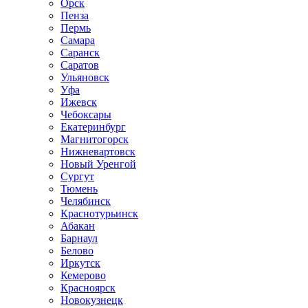
Орск
Пенза
Пермь
Самара
Саранск
Саратов
Ульяновск
Уфа
Ижевск
Чебоксары
Екатеринбург
Магнитогорск
Нижневартовск
Новый Уренгой
Сургут
Тюмень
Челябинск
Краснотурьинск
Абакан
Барнаул
Белово
Иркутск
Кемерово
Красноярск
Новокузнецк