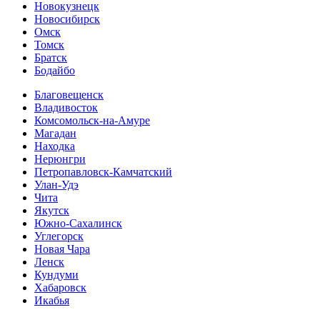
Новокузнецк
Новосибирск
Омск
Томск
Братск
Бодайбо
Благовещенск
Владивосток
Комсомольск-на-Амуре
Магадан
Находка
Нерюнгри
Петропавловск-Камчатский
Улан-Удэ
Чита
Якутск
Южно-Сахалинск
Углегорск
Новая Чара
Ленск
Кундуми
Хабаровск
Икабья