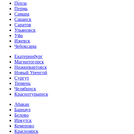
Пенза
Пермь
Самара
Саранск
Саратов
Ульяновск
Уфа
Ижевск
Чебоксары
Екатеринбург
Магнитогорск
Нижневартовск
Новый Уренгой
Сургут
Тюмень
Челябинск
Краснотурьинск
Абакан
Барнаул
Белово
Иркутск
Кемерово
Красноярск