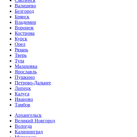
Смоленск
Валищево
Белгород
Брянск
Владимир
Воронеж
Кострома
Курск
Орел
Рязань
Тверь
Тула
Малаховка
Ярославль
Пушкино
Петрово-Дальнее
Липецк
Калуга
Иваново
Тамбов
Архангельск
Великий Новгород
Вологда
Калининград