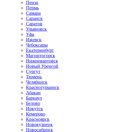
Пенза
Пермь
Самара
Саранск
Саратов
Ульяновск
Уфа
Ижевск
Чебоксары
Екатеринбург
Магнитогорск
Нижневартовск
Новый Уренгой
Сургут
Тюмень
Челябинск
Краснотурьинск
Абакан
Барнаул
Белово
Иркутск
Кемерово
Красноярск
Новокузнецк
Новосибирск