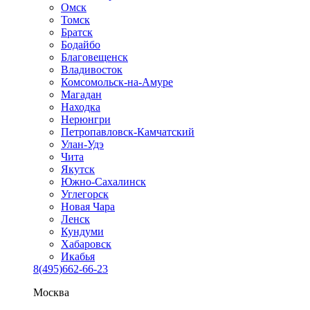
Омск
Томск
Братск
Бодайбо
Благовещенск
Владивосток
Комсомольск-на-Амуре
Магадан
Находка
Нерюнгри
Петропавловск-Камчатский
Улан-Удэ
Чита
Якутск
Южно-Сахалинск
Углегорск
Новая Чара
Ленск
Кундуми
Хабаровск
Икабья
8(495)662-66-23
Москва