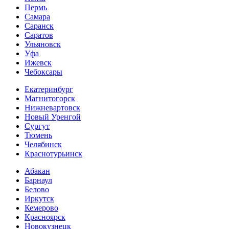
Пермь
Самара
Саранск
Саратов
Ульяновск
Уфа
Ижевск
Чебоксары
Екатеринбург
Магнитогорск
Нижневартовск
Новый Уренгой
Сургут
Тюмень
Челябинск
Краснотурьинск
Абакан
Барнаул
Белово
Иркутск
Кемерово
Красноярск
Новокузнецк