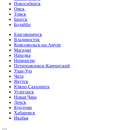
Новосибирск
Омск
Томск
Братск
Бодайбо
Благовещенск
Владивосток
Комсомольск-на-Амуре
Магадан
Находка
Нерюнгри
Петропавловск-Камчатский
Улан-Удэ
Чита
Якутск
Южно-Сахалинск
Углегорск
Новая Чара
Ленск
Кундуми
Хабаровск
Икабья