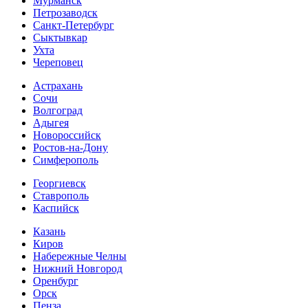
Мурманск
Петрозаводск
Санкт-Петербург
Сыктывкар
Ухта
Череповец
Астрахань
Сочи
Волгоград
Адыгея
Новороссийск
Ростов-на-Дону
Симферополь
Георгиевск
Ставрополь
Каспийск
Казань
Киров
Набережные Челны
Нижний Новгород
Оренбург
Орск
Пенза