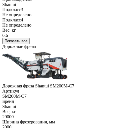
Shantui
Подкласс3
Не определено
Подкласс4
Не определено
Вес, кг
6.6
Показать все
Дорожные фрезы
Дорожная фреза Shantui SM200M-C7
Артикул
SM200M-C7
Бренд
Shantui
Вес, кг
29000
Ширина фрезерования, мм
2000