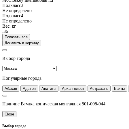
McCloskey International ltd
Подкласс3
Не определено
Подкласс4
Не определено
Вес, кг
,36
Показать все
Добавить в корзину
Выбор города
Популярные города
Абакан
Адыгея
Апатиты
Архангельск
Астрахань
Бакты
Наличие Втулка коническая монтажная 501-008-044
Close
Выбор города