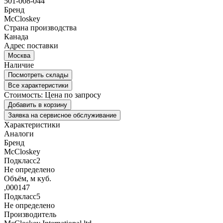
501-008-044
Бренд
McCloskey
Страна производства
Канада
Адрес поставки
Москва
Наличие
Посмотреть склады
Все характеристики
Стоимость:
Цена по запросу
Добавить в корзину
Заявка на сервисное обслуживание
Характеристики
Аналоги
Бренд
McCloskey
Подкласс2
Не определено
Объём, м куб.
,000147
Подкласс5
Не определено
Производитель