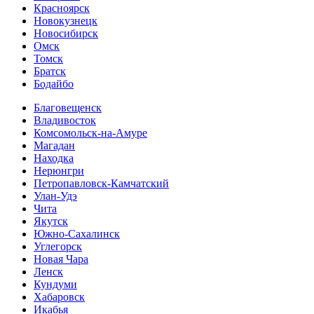
Красноярск
Новокузнецк
Новосибирск
Омск
Томск
Братск
Бодайбо
Благовещенск
Владивосток
Комсомольск-на-Амуре
Магадан
Находка
Нерюнгри
Петропавловск-Камчатский
Улан-Удэ
Чита
Якутск
Южно-Сахалинск
Углегорск
Новая Чара
Ленск
Кундуми
Хабаровск
Икабья