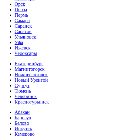
Орск
Пенза
Пермь
Самара
Саранск
Саратов
Ульяновск
Уфа
Ижевск
Чебоксары
Екатеринбург
Магнитогорск
Нижневартовск
Новый Уренгой
Сургут
Тюмень
Челябинск
Краснотурьинск
Абакан
Барнаул
Белово
Иркутск
Кемерово