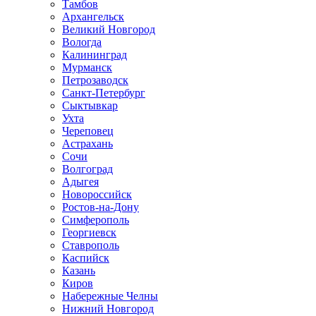
Тамбов
Архангельск
Великий Новгород
Вологда
Калининград
Мурманск
Петрозаводск
Санкт-Петербург
Сыктывкар
Ухта
Череповец
Астрахань
Сочи
Волгоград
Адыгея
Новороссийск
Ростов-на-Дону
Симферополь
Георгиевск
Ставрополь
Каспийск
Казань
Киров
Набережные Челны
Нижний Новгород