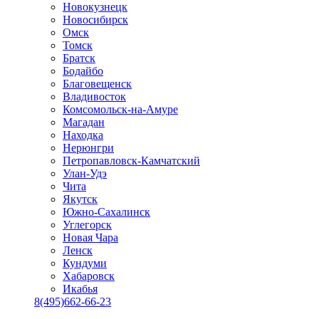
Новокузнецк
Новосибирск
Омск
Томск
Братск
Бодайбо
Благовещенск
Владивосток
Комсомольск-на-Амуре
Магадан
Находка
Нерюнгри
Петропавловск-Камчатский
Улан-Удэ
Чита
Якутск
Южно-Сахалинск
Углегорск
Новая Чара
Ленск
Кундуми
Хабаровск
Икабья
8(495)662-66-23