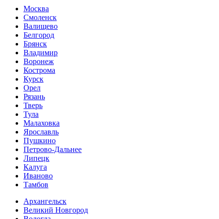
Москва
Смоленск
Валищево
Белгород
Брянск
Владимир
Воронеж
Кострома
Курск
Орел
Рязань
Тверь
Тула
Малаховка
Ярославль
Пушкино
Петрово-Дальнее
Липецк
Калуга
Иваново
Тамбов
Архангельск
Великий Новгород
Вологда