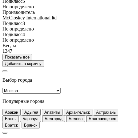
Подкласс5
Не определено
Производитель
McCloskey International ltd
Подкласс3
Не определено
Подкласс4
Не определено
Вес, кг
1347
Показать все
Добавить в корзину
Выбор города
Популярные города
Абакан
Адыгея
Апатиты
Архангельск
Астрахань
Бакты
Барнаул
Белгород
Белово
Благовещенск
Братск
Брянск