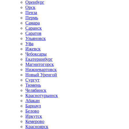
Оренбург
Орск
Пенза
Пермь
Самара
Саранск
Саратов
Ульяновск
Уфа
Ижевск
Чебоксары
Екатеринбург
Магнитогорск
Нижневартовск
Новый Уренгой
Сургут
Тюмень
Челябинск
Краснотурьинск
Абакан
Барнаул
Белово
Иркутск
Кемерово
Красноярск