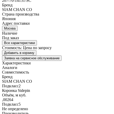
207-70-14151-SC
Бренд
SIAM CHAN CO
Страна производства
Япония
Адрес поставки
Москва
Наличие
Под заказ
Все характеристики
Стоимость:
Цена по запросу
Добавить в корзину
Заявка на сервисное обслуживание
Характеристики
Аналоги
Совместимость
Бренд
SIAM CHAN CO
Подкласс2
Коронка Sidepin
Объём, м куб.
,00264
Подкласс5
Не определено
Производитель