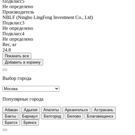
Подкласс5
Не определено
Производитель
NBLF (Ningbo LingFeng Investment Co., Ltd)
Подкласс3
Не определено
Подкласс4
Не определено
Вес, кг
24.8
Показать все
Добавить в корзину
Выбор города
Популярные города
Абакан
Адыгея
Апатиты
Архангельск
Астрахань
Бакты
Барнаул
Белгород
Белово
Благовещенск
Братск
Брянск