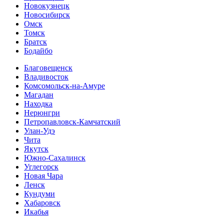
Новокузнецк
Новосибирск
Омск
Томск
Братск
Бодайбо
Благовещенск
Владивосток
Комсомольск-на-Амуре
Магадан
Находка
Нерюнгри
Петропавловск-Камчатский
Улан-Удэ
Чита
Якутск
Южно-Сахалинск
Углегорск
Новая Чара
Ленск
Кундуми
Хабаровск
Икабья