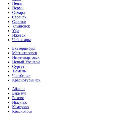
Пенза
Пермь
Самара
Саранск
Саратов
Ульяновск
Уфа
Ижевск
Чебоксары
Екатеринбург
Магнитогорск
Нижневартовск
Новый Уренгой
Сургут
Тюмень
Челябинск
Краснотурьинск
Абакан
Барнаул
Белово
Иркутск
Кемерово
Красноярск