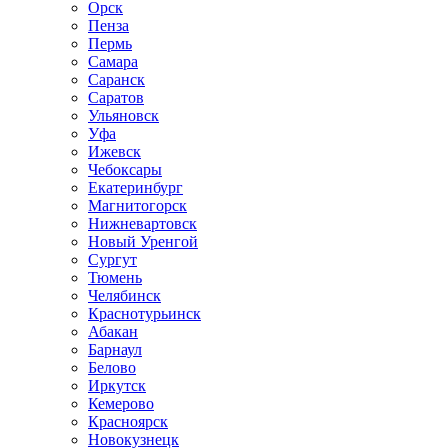
Орск
Пенза
Пермь
Самара
Саранск
Саратов
Ульяновск
Уфа
Ижевск
Чебоксары
Екатеринбург
Магнитогорск
Нижневартовск
Новый Уренгой
Сургут
Тюмень
Челябинск
Краснотурьинск
Абакан
Барнаул
Белово
Иркутск
Кемерово
Красноярск
Новокузнецк