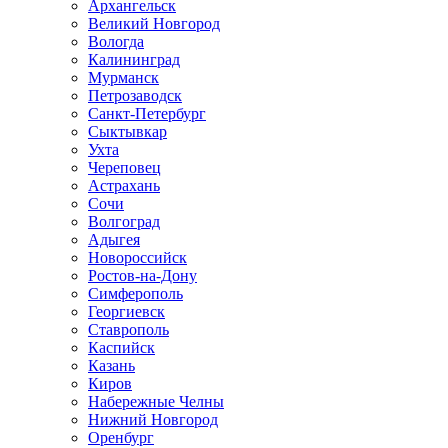
Архангельск
Великий Новгород
Вологда
Калининград
Мурманск
Петрозаводск
Санкт-Петербург
Сыктывкар
Ухта
Череповец
Астрахань
Сочи
Волгоград
Адыгея
Новороссийск
Ростов-на-Дону
Симферополь
Георгиевск
Ставрополь
Каспийск
Казань
Киров
Набережные Челны
Нижний Новгород
Оренбург