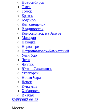
Новосибирск
Омск
Томск
Братск
Бодайбо
Благовещенск
Владивосток
Комсомольск-на-Амуре
Магадан
Находка
Нерюнгри
Петропавловск-Камчатский
Улан-Удэ
Чита
Якутск
Южно-Сахалинск
Углегорск
Новая Чара
Ленск
Кундуми
Хабаровск
Икабья
8(495)662-66-23
Москва