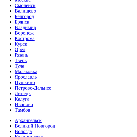
Смоленск
Валищево
Белгород
Брянск
Владимир
Воронеж
Кострома
Курск
Орел
Рязань
Тверь
Тула
Малаховка
Ярославль
Пушкино
Петрово-Дальнее
Липецк
Калуга
Иваново
Тамбов
Архангельск
Великий Новгород
Вологда
Калининград