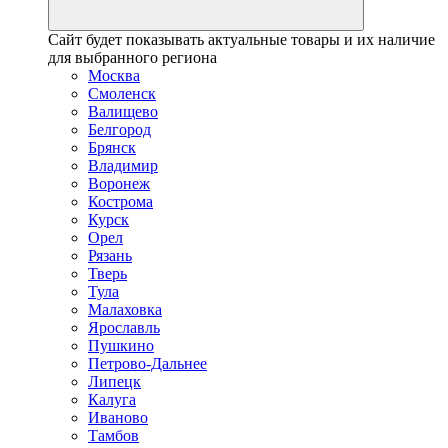
Сайт будет показывать актуальные товары и их наличие
для выбранного региона
Москва
Смоленск
Валищево
Белгород
Брянск
Владимир
Воронеж
Кострома
Курск
Орел
Рязань
Тверь
Тула
Малаховка
Ярославль
Пушкино
Петрово-Дальнее
Липецк
Калуга
Иваново
Тамбов