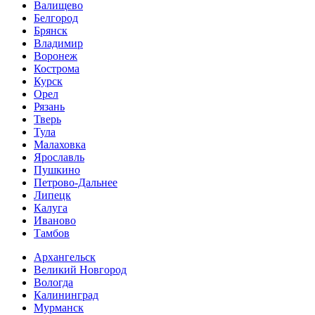
Валищево
Белгород
Брянск
Владимир
Воронеж
Кострома
Курск
Орел
Рязань
Тверь
Тула
Малаховка
Ярославль
Пушкино
Петрово-Дальнее
Липецк
Калуга
Иваново
Тамбов
Архангельск
Великий Новгород
Вологда
Калининград
Мурманск