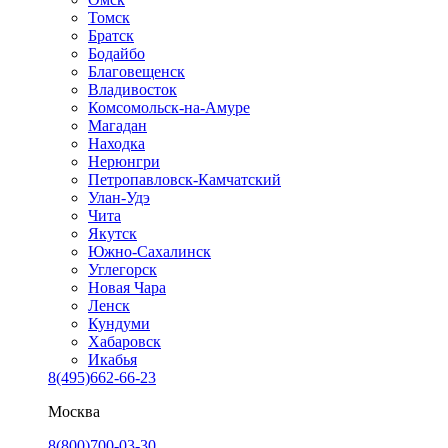
Томск
Братск
Бодайбо
Благовещенск
Владивосток
Комсомольск-на-Амуре
Магадан
Находка
Нерюнгри
Петропавловск-Камчатский
Улан-Удэ
Чита
Якутск
Южно-Сахалинск
Углегорск
Новая Чара
Ленск
Кундуми
Хабаровск
Икабья
8(495)662-66-23
Москва
8(800)700-03-30