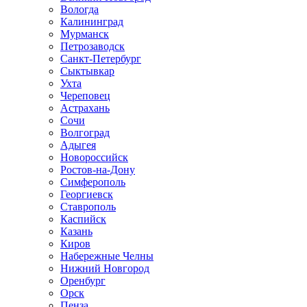
Вологда
Калининград
Мурманск
Петрозаводск
Санкт-Петербург
Сыктывкар
Ухта
Череповец
Астрахань
Сочи
Волгоград
Адыгея
Новороссийск
Ростов-на-Дону
Симферополь
Георгиевск
Ставрополь
Каспийск
Казань
Киров
Набережные Челны
Нижний Новгород
Оренбург
Орск
Пенза