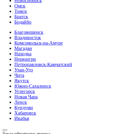
Новосибирск
Омск
Томск
Братск
Бодайбо
Благовещенск
Владивосток
Комсомольск-на-Амуре
Магадан
Находка
Нерюнгри
Петропавловск-Камчатский
Улан-Удэ
Чита
Якутск
Южно-Сахалинск
Углегорск
Новая Чара
Ленск
Кундуми
Хабаровск
Икабья
Заказ обратного звонка