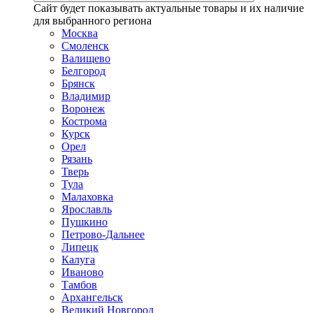
Сайт будет показывать актуальные товары и их наличие
для выбранного региона
Москва
Смоленск
Валищево
Белгород
Брянск
Владимир
Воронеж
Кострома
Курск
Орел
Рязань
Тверь
Тула
Малаховка
Ярославль
Пушкино
Петрово-Дальнее
Липецк
Калуга
Иваново
Тамбов
Архангельск
Великий Новгород