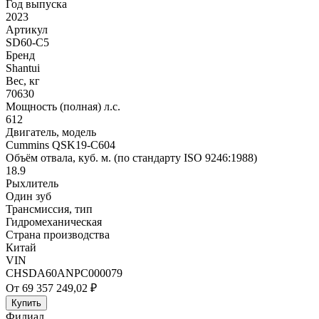
Год выпуска
2023
Артикул
SD60-C5
Бренд
Shantui
Вес, кг
70630
Мощность (полная) л.с.
612
Двигатель, модель
Cummins QSK19-C604
Объём отвала, куб. м. (по стандарту ISO 9246:1988)
18.9
Рыхлитель
Один зуб
Трансмиссия, тип
Гидромеханическая
Страна производства
Китай
VIN
CHSDA60ANPC000079
От 69 357 249,02 ₽
Купить
Филиал