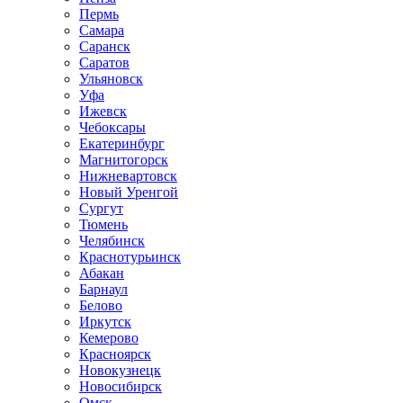
Пермь
Самара
Саранск
Саратов
Ульяновск
Уфа
Ижевск
Чебоксары
Екатеринбург
Магнитогорск
Нижневартовск
Новый Уренгой
Сургут
Тюмень
Челябинск
Краснотурьинск
Абакан
Барнаул
Белово
Иркутск
Кемерово
Красноярск
Новокузнецк
Новосибирск
Омск