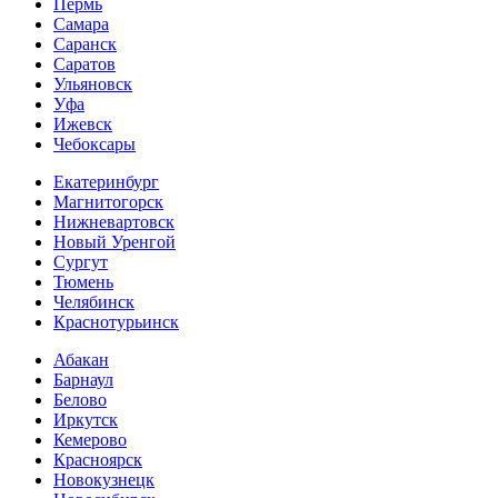
Пермь
Самара
Саранск
Саратов
Ульяновск
Уфа
Ижевск
Чебоксары
Екатеринбург
Магнитогорск
Нижневартовск
Новый Уренгой
Сургут
Тюмень
Челябинск
Краснотурьинск
Абакан
Барнаул
Белово
Иркутск
Кемерово
Красноярск
Новокузнецк