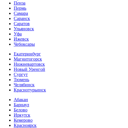
Пенза
Пермь
Самара
Саранск
Саратов
Ульяновск
Уфа
Ижевск
Чебоксары
Екатеринбург
Магнитогорск
Нижневартовск
Новый Уренгой
Сургут
Тюмень
Челябинск
Краснотурьинск
Абакан
Барнаул
Белово
Иркутск
Кемерово
Красноярск