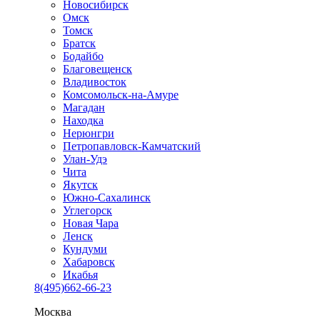
Новосибирск
Омск
Томск
Братск
Бодайбо
Благовещенск
Владивосток
Комсомольск-на-Амуре
Магадан
Находка
Нерюнгри
Петропавловск-Камчатский
Улан-Удэ
Чита
Якутск
Южно-Сахалинск
Углегорск
Новая Чара
Ленск
Кундуми
Хабаровск
Икабья
8(495)662-66-23
Москва