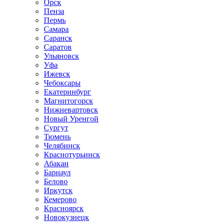
Орск
Пенза
Пермь
Самара
Саранск
Саратов
Ульяновск
Уфа
Ижевск
Чебоксары
Екатеринбург
Магнитогорск
Нижневартовск
Новый Уренгой
Сургут
Тюмень
Челябинск
Краснотурьинск
Абакан
Барнаул
Белово
Иркутск
Кемерово
Красноярск
Новокузнецк