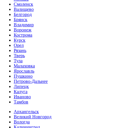
Смоленск
Валищево
Белгород
Брянск
Владимир
Воронеж
Кострома
Курск
Орел
Рязань
Тверь
Тула
Малаховка
Ярославль
Пушкино
Петрово-Дальнее
Липецк
Калуга
Иваново
Тамбов
Архангельск
Великий Новгород
Вологда
Калининград