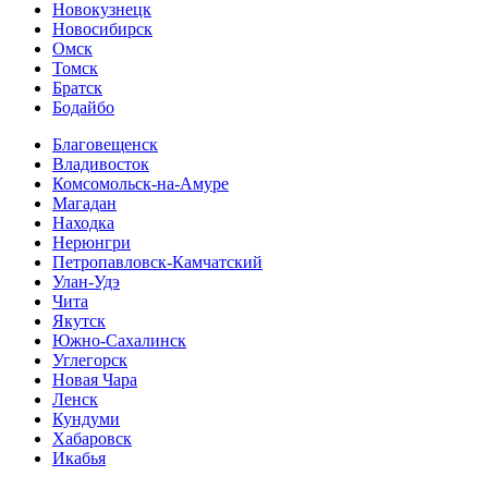
Новокузнецк
Новосибирск
Омск
Томск
Братск
Бодайбо
Благовещенск
Владивосток
Комсомольск-на-Амуре
Магадан
Находка
Нерюнгри
Петропавловск-Камчатский
Улан-Удэ
Чита
Якутск
Южно-Сахалинск
Углегорск
Новая Чара
Ленск
Кундуми
Хабаровск
Икабья