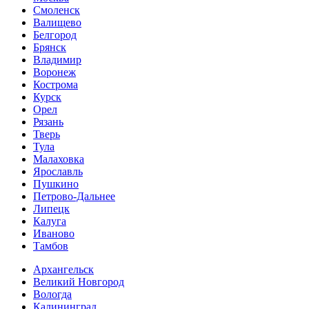
Смоленск
Валищево
Белгород
Брянск
Владимир
Воронеж
Кострома
Курск
Орел
Рязань
Тверь
Тула
Малаховка
Ярославль
Пушкино
Петрово-Дальнее
Липецк
Калуга
Иваново
Тамбов
Архангельск
Великий Новгород
Вологда
Калининград