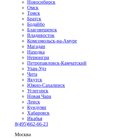
Новосибирск
Омск
Томск
Братск
Бодайбо
Благовещенск
Владивосток
Комсомольск-на-Амуре
Магадан
Находка
Нерюнгри
Петропавловск-Камчатский
Улан-Удэ
Чита
Якутск
Южно-Сахалинск
Углегорск
Новая Чара
Ленск
Кундуми
Хабаровск
Икабья
8(495)662-66-23
Москва