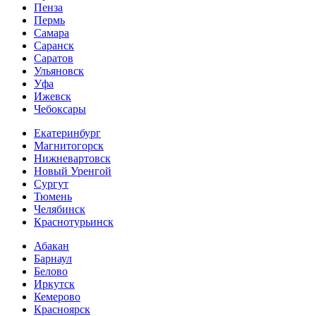
Пенза
Пермь
Самара
Саранск
Саратов
Ульяновск
Уфа
Ижевск
Чебоксары
Екатеринбург
Магнитогорск
Нижневартовск
Новый Уренгой
Сургут
Тюмень
Челябинск
Краснотурьинск
Абакан
Барнаул
Белово
Иркутск
Кемерово
Красноярск