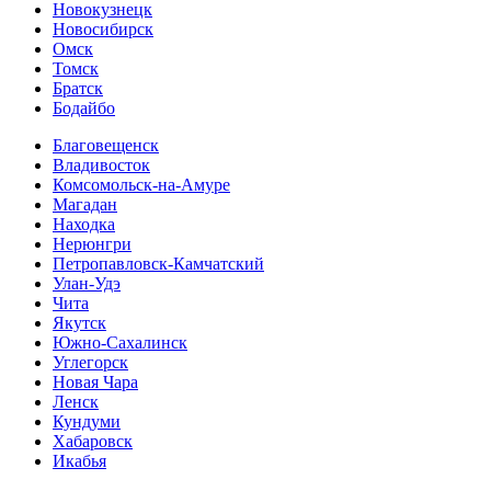
Новокузнецк
Новосибирск
Омск
Томск
Братск
Бодайбо
Благовещенск
Владивосток
Комсомольск-на-Амуре
Магадан
Находка
Нерюнгри
Петропавловск-Камчатский
Улан-Удэ
Чита
Якутск
Южно-Сахалинск
Углегорск
Новая Чара
Ленск
Кундуми
Хабаровск
Икабья