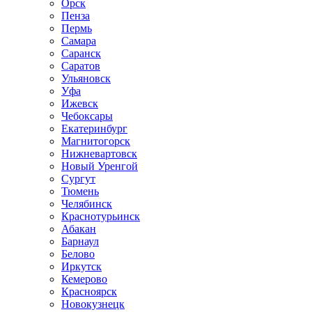
Орск
Пенза
Пермь
Самара
Саранск
Саратов
Ульяновск
Уфа
Ижевск
Чебоксары
Екатеринбург
Магнитогорск
Нижневартовск
Новый Уренгой
Сургут
Тюмень
Челябинск
Краснотурьинск
Абакан
Барнаул
Белово
Иркутск
Кемерово
Красноярск
Новокузнецк