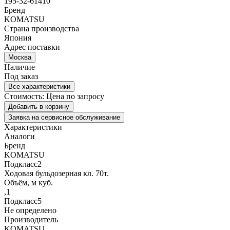
195-32-61410
Бренд
KOMATSU
Страна производства
Япония
Адрес поставки
Москва
Наличие
Под заказ
Все характеристики
Стоимость:
Цена по запросу
Добавить в корзину
Заявка на сервисное обслуживание
Характеристики
Аналоги
Бренд
KOMATSU
Подкласс2
Ходовая бульдозерная кл. 70т.
Объём, м куб.
,1
Подкласс5
Не определено
Производитель
KOMATSU