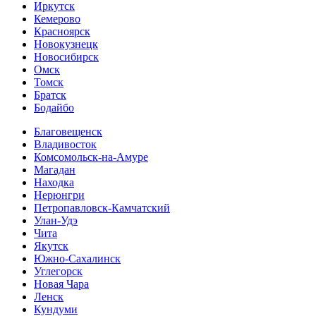
Иркутск
Кемерово
Красноярск
Новокузнецк
Новосибирск
Омск
Томск
Братск
Бодайбо
Благовещенск
Владивосток
Комсомольск-на-Амуре
Магадан
Находка
Нерюнгри
Петропавловск-Камчатский
Улан-Удэ
Чита
Якутск
Южно-Сахалинск
Углегорск
Новая Чара
Ленск
Кундуми