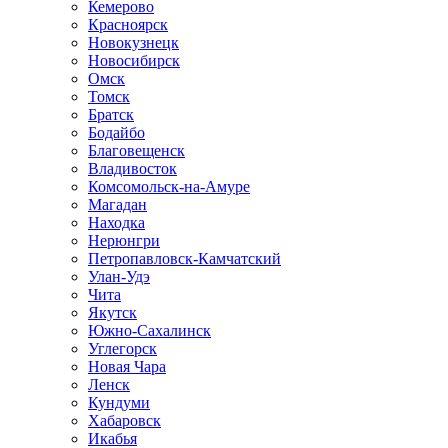
Кемерово
Красноярск
Новокузнецк
Новосибирск
Омск
Томск
Братск
Бодайбо
Благовещенск
Владивосток
Комсомольск-на-Амуре
Магадан
Находка
Нерюнгри
Петропавловск-Камчатский
Улан-Удэ
Чита
Якутск
Южно-Сахалинск
Углегорск
Новая Чара
Ленск
Кундуми
Хабаровск
Икабья