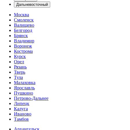
Дальневосточный
Москва
Смоленск
Валищево
Белгород
Брянск
Владимир
Воронеж
Кострома
Курск
Орел
Рязань
Тверь
Тула
Малаховка
Ярославль
Пушкино
Петрово-Дальнее
Липецк
Калуга
Иваново
Тамбов
Архангельск