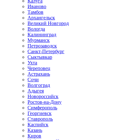
Калуга
Иваново
Тамбов
Архангельск
Великий Новгород
Вологда
Калининград
Мурманск
Петрозаводск
Санкт-Петербург
Сыктывкар
Ухта
Череповец
Астрахань
Сочи
Волгоград
Адыгея
Новороссийск
Ростов-на-Дону
Симферополь
Георгиевск
Ставрополь
Каспийск
Казань
Киров