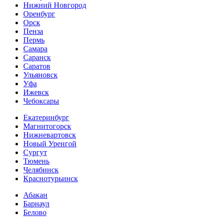
Нижний Новгород
Оренбург
Орск
Пенза
Пермь
Самара
Саранск
Саратов
Ульяновск
Уфа
Ижевск
Чебоксары
Екатеринбург
Магнитогорск
Нижневартовск
Новый Уренгой
Сургут
Тюмень
Челябинск
Краснотурьинск
Абакан
Барнаул
Белово