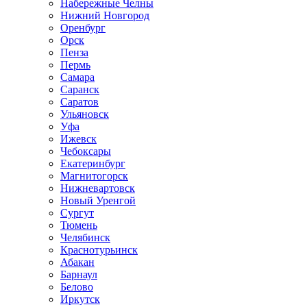
Набережные Челны
Нижний Новгород
Оренбург
Орск
Пенза
Пермь
Самара
Саранск
Саратов
Ульяновск
Уфа
Ижевск
Чебоксары
Екатеринбург
Магнитогорск
Нижневартовск
Новый Уренгой
Сургут
Тюмень
Челябинск
Краснотурьинск
Абакан
Барнаул
Белово
Иркутск