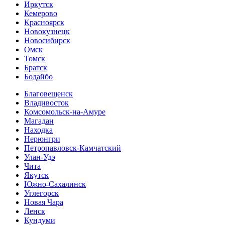
Иркутск
Кемерово
Красноярск
Новокузнецк
Новосибирск
Омск
Томск
Братск
Бодайбо
Благовещенск
Владивосток
Комсомольск-на-Амуре
Магадан
Находка
Нерюнгри
Петропавловск-Камчатский
Улан-Удэ
Чита
Якутск
Южно-Сахалинск
Углегорск
Новая Чара
Ленск
Кундуми