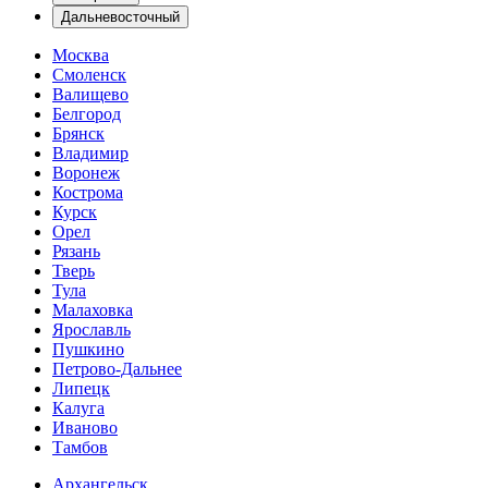
Дальневосточный
Москва
Смоленск
Валищево
Белгород
Брянск
Владимир
Воронеж
Кострома
Курск
Орел
Рязань
Тверь
Тула
Малаховка
Ярославль
Пушкино
Петрово-Дальнее
Липецк
Калуга
Иваново
Тамбов
Архангельск