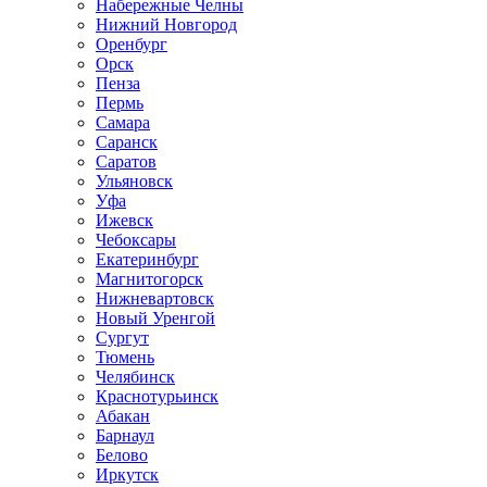
Набережные Челны
Нижний Новгород
Оренбург
Орск
Пенза
Пермь
Самара
Саранск
Саратов
Ульяновск
Уфа
Ижевск
Чебоксары
Екатеринбург
Магнитогорск
Нижневартовск
Новый Уренгой
Сургут
Тюмень
Челябинск
Краснотурьинск
Абакан
Барнаул
Белово
Иркутск