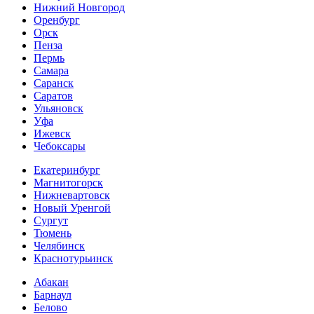
Нижний Новгород
Оренбург
Орск
Пенза
Пермь
Самара
Саранск
Саратов
Ульяновск
Уфа
Ижевск
Чебоксары
Екатеринбург
Магнитогорск
Нижневартовск
Новый Уренгой
Сургут
Тюмень
Челябинск
Краснотурьинск
Абакан
Барнаул
Белово