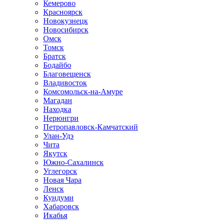
Кемерово
Красноярск
Новокузнецк
Новосибирск
Омск
Томск
Братск
Бодайбо
Благовещенск
Владивосток
Комсомольск-на-Амуре
Магадан
Находка
Нерюнгри
Петропавловск-Камчатский
Улан-Удэ
Чита
Якутск
Южно-Сахалинск
Углегорск
Новая Чара
Ленск
Кундуми
Хабаровск
Икабья