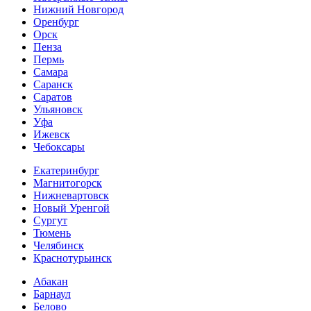
Нижний Новгород
Оренбург
Орск
Пенза
Пермь
Самара
Саранск
Саратов
Ульяновск
Уфа
Ижевск
Чебоксары
Екатеринбург
Магнитогорск
Нижневартовск
Новый Уренгой
Сургут
Тюмень
Челябинск
Краснотурьинск
Абакан
Барнаул
Белово