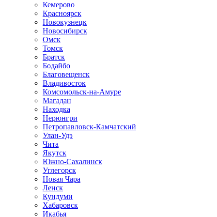
Кемерово
Красноярск
Новокузнецк
Новосибирск
Омск
Томск
Братск
Бодайбо
Благовещенск
Владивосток
Комсомольск-на-Амуре
Магадан
Находка
Нерюнгри
Петропавловск-Камчатский
Улан-Удэ
Чита
Якутск
Южно-Сахалинск
Углегорск
Новая Чара
Ленск
Кундуми
Хабаровск
Икабья