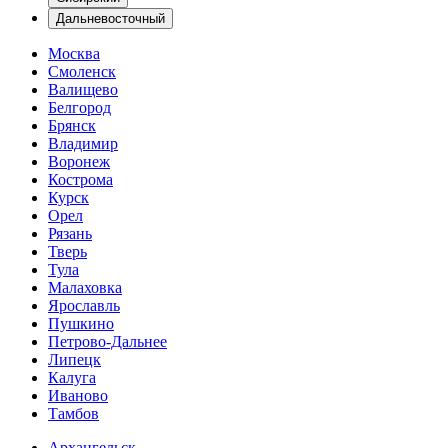
Дальневосточный
Москва
Смоленск
Валищево
Белгород
Брянск
Владимир
Воронеж
Кострома
Курск
Орел
Рязань
Тверь
Тула
Малаховка
Ярославль
Пушкино
Петрово-Дальнее
Липецк
Калуга
Иваново
Тамбов
Архангельск