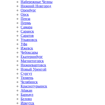
Набережные Челны
Нижний Новгород
Оренбург
Орск
Пенза
Пермь
Самара
Саранск
Саратов
Ульяновск
Уфа
Ижевск
Чебоксары
Екатеринбург
Магнитогорск
Нижневартовск
Новый Уренгой
Сургут
Тюмень
Челябинск
Краснотурьинск
Абакан
Барнаул
Белово
Иркутск