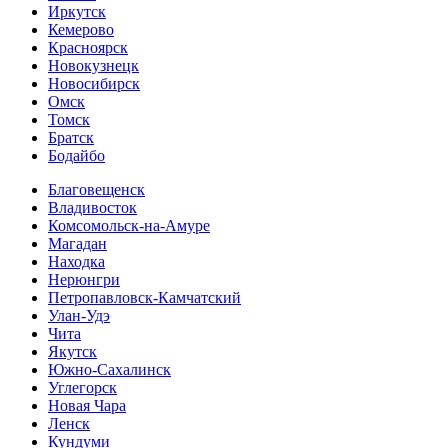
Иркутск
Кемерово
Красноярск
Новокузнецк
Новосибирск
Омск
Томск
Братск
Бодайбо
Благовещенск
Владивосток
Комсомольск-на-Амуре
Магадан
Находка
Нерюнгри
Петропавловск-Камчатский
Улан-Удэ
Чита
Якутск
Южно-Сахалинск
Углегорск
Новая Чара
Ленск
Кундуми