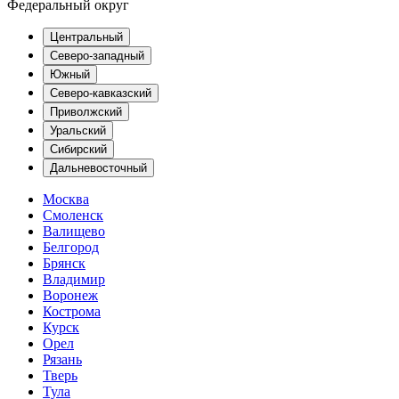
Федеральный округ
Центральный
Северо-западный
Южный
Северо-кавказский
Приволжский
Уральский
Сибирский
Дальневосточный
Москва
Смоленск
Валищево
Белгород
Брянск
Владимир
Воронеж
Кострома
Курск
Орел
Рязань
Тверь
Тула