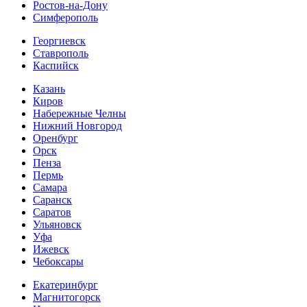
Ростов-на-Дону
Симферополь
Георгиевск
Ставрополь
Каспийск
Казань
Киров
Набережные Челны
Нижний Новгород
Оренбург
Орск
Пенза
Пермь
Самара
Саранск
Саратов
Ульяновск
Уфа
Ижевск
Чебоксары
Екатеринбург
Магнитогорск