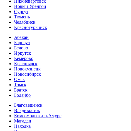
Нижневартовск
Новый Уренгой
Сургут
Тюмень
Челябинск
Краснотурьинск
Абакан
Барнаул
Белово
Иркутск
Кемерово
Красноярск
Новокузнецк
Новосибирск
Омск
Томск
Братск
Бодайбо
Благовещенск
Владивосток
Комсомольск-на-Амуре
Магадан
Находка