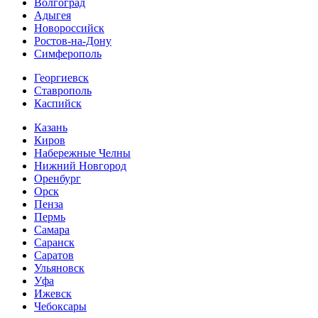
Волгоград
Адыгея
Новороссийск
Ростов-на-Дону
Симферополь
Георгиевск
Ставрополь
Каспийск
Казань
Киров
Набережные Челны
Нижний Новгород
Оренбург
Орск
Пенза
Пермь
Самара
Саранск
Саратов
Ульяновск
Уфа
Ижевск
Чебоксары