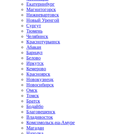
Екатеринбург
Магнитогорск
Нижневартовск
Новый Уренгой
Сургут
Тюмень
Челябинск
Краснотурьинск
Абакан
Барнаул
Белово
Иркутск
Кемерово
Красноярск
Новокузнецк
Новосибирск
Омск
Томск
Братск
Бодайбо
Благовещенск
Владивосток
Комсомольск-на-Амуре
Магадан
Находка