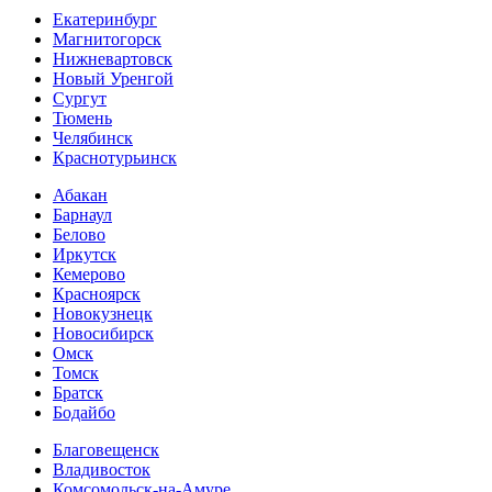
Екатеринбург
Магнитогорск
Нижневартовск
Новый Уренгой
Сургут
Тюмень
Челябинск
Краснотурьинск
Абакан
Барнаул
Белово
Иркутск
Кемерово
Красноярск
Новокузнецк
Новосибирск
Омск
Томск
Братск
Бодайбо
Благовещенск
Владивосток
Комсомольск-на-Амуре