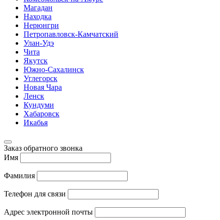
Магадан
Находка
Нерюнгри
Петропавловск-Камчатский
Улан-Удэ
Чита
Якутск
Южно-Сахалинск
Углегорск
Новая Чара
Ленск
Кундуми
Хабаровск
Икабья
Заказ обратного звонка
Имя
Фамилия
Телефон для связи
Адрес электронной почты