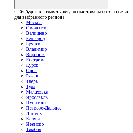
Сайт будет показывать актуальные товары и их наличие
для выбранного региона
Москва
Смоленск
Валищево
Белгород
Брянск
Владимир
Воронеж
Кострома
Курск
Орел
Рязань
Тверь
Тула
Малаховка
Ярославль
Пушкино
Петрово-Дальнее
Липецк
Калуга
Иваново
Тамбов