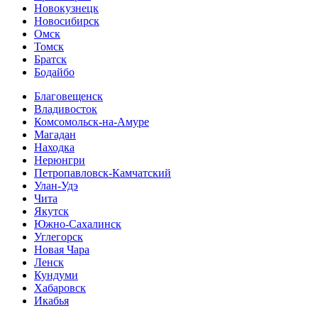
Новокузнецк
Новосибирск
Омск
Томск
Братск
Бодайбо
Благовещенск
Владивосток
Комсомольск-на-Амуре
Магадан
Находка
Нерюнгри
Петропавловск-Камчатский
Улан-Удэ
Чита
Якутск
Южно-Сахалинск
Углегорск
Новая Чара
Ленск
Кундуми
Хабаровск
Икабья