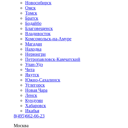
Новосибирск
Омск
Томск
Братск
Бодайбо
Благовещенск
Владивосток
Комсомольск-на-Амуре
Магадан
Находка
Нерюнгри
Петропавловск-Камчатский
Улан-Удэ
Чита
Якутск
Южно-Сахалинск
Углегорск
Новая Чара
Ленск
Кундуми
Хабаровск
Икабья
8(495)662-66-23
Москва