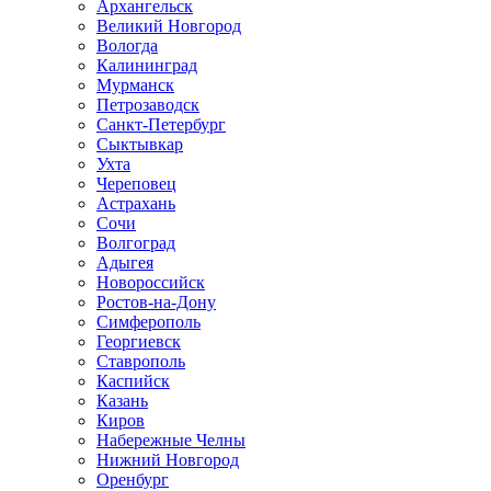
Архангельск
Великий Новгород
Вологда
Калининград
Мурманск
Петрозаводск
Санкт-Петербург
Сыктывкар
Ухта
Череповец
Астрахань
Сочи
Волгоград
Адыгея
Новороссийск
Ростов-на-Дону
Симферополь
Георгиевск
Ставрополь
Каспийск
Казань
Киров
Набережные Челны
Нижний Новгород
Оренбург