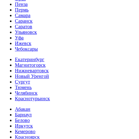
Пенза
Пермь
Самара
Саранск
Саратов
Ульяновск
Уфа
Ижевск
Чебоксары
Екатеринбург
Магнитогорск
Нижневартовск
Новый Уренгой
Сургут
Тюмень
Челябинск
Краснотурьинск
Абакан
Барнаул
Белово
Иркутск
Кемерово
Красноярск