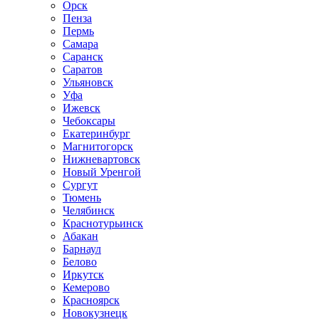
Орск
Пенза
Пермь
Самара
Саранск
Саратов
Ульяновск
Уфа
Ижевск
Чебоксары
Екатеринбург
Магнитогорск
Нижневартовск
Новый Уренгой
Сургут
Тюмень
Челябинск
Краснотурьинск
Абакан
Барнаул
Белово
Иркутск
Кемерово
Красноярск
Новокузнецк