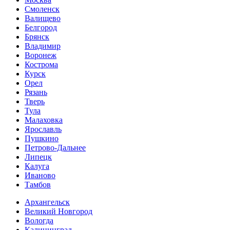
Смоленск
Валищево
Белгород
Брянск
Владимир
Воронеж
Кострома
Курск
Орел
Рязань
Тверь
Тула
Малаховка
Ярославль
Пушкино
Петрово-Дальнее
Липецк
Калуга
Иваново
Тамбов
Архангельск
Великий Новгород
Вологда
Калининград