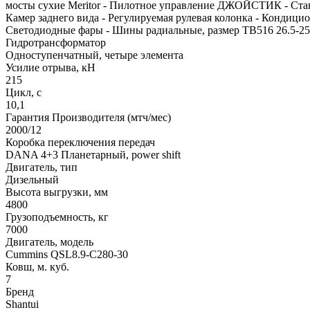
мосты сухие Meritor - Пилотное управление ДЖОЙСТИК - Стан
Камер заднего вида - Регулируемая рулевая колонка - Кондицио
Светодиодные фары - Шины радиальные, размер TB516 26.5-25 
Гидротрансформатор
Одноступенчатный, четыре элемента
Усилие отрыва, кН
215
Цикл, с
10,1
Гарантия Производителя (мтч/мес)
2000/12
Коробка переключения передач
DANA 4+3 Планетарный, power shift
Двигатель, тип
Дизельный
Высота выгрузки, мм
4800
Грузоподъемность, кг
7000
Двигатель, модель
Cummins QSL8.9-C280-30
Ковш, м. куб.
7
Бренд
Shantui