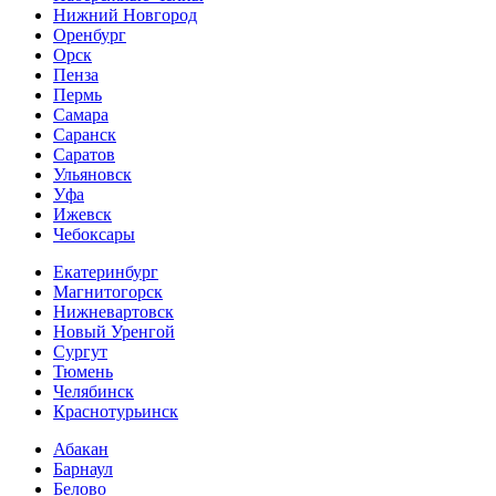
Нижний Новгород
Оренбург
Орск
Пенза
Пермь
Самара
Саранск
Саратов
Ульяновск
Уфа
Ижевск
Чебоксары
Екатеринбург
Магнитогорск
Нижневартовск
Новый Уренгой
Сургут
Тюмень
Челябинск
Краснотурьинск
Абакан
Барнаул
Белово