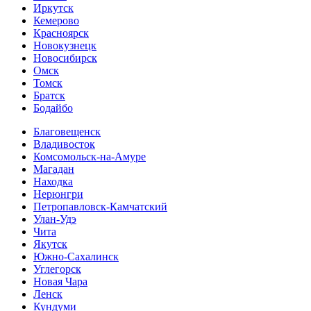
Иркутск
Кемерово
Красноярск
Новокузнецк
Новосибирск
Омск
Томск
Братск
Бодайбо
Благовещенск
Владивосток
Комсомольск-на-Амуре
Магадан
Находка
Нерюнгри
Петропавловск-Камчатский
Улан-Удэ
Чита
Якутск
Южно-Сахалинск
Углегорск
Новая Чара
Ленск
Кундуми