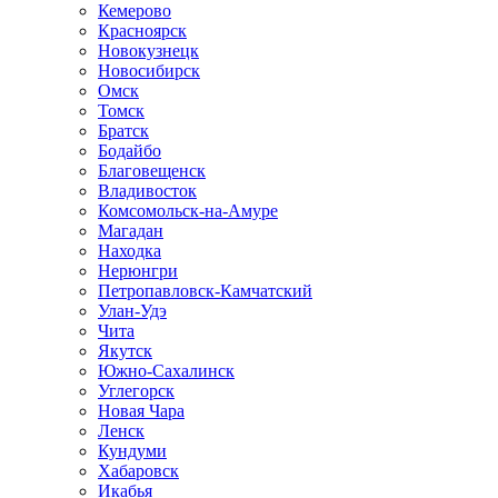
Кемерово
Красноярск
Новокузнецк
Новосибирск
Омск
Томск
Братск
Бодайбо
Благовещенск
Владивосток
Комсомольск-на-Амуре
Магадан
Находка
Нерюнгри
Петропавловск-Камчатский
Улан-Удэ
Чита
Якутск
Южно-Сахалинск
Углегорск
Новая Чара
Ленск
Кундуми
Хабаровск
Икабья