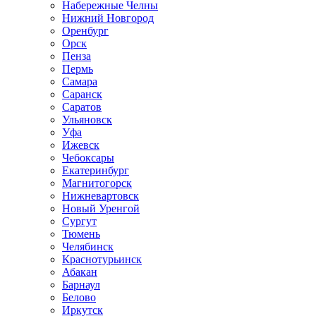
Набережные Челны
Нижний Новгород
Оренбург
Орск
Пенза
Пермь
Самара
Саранск
Саратов
Ульяновск
Уфа
Ижевск
Чебоксары
Екатеринбург
Магнитогорск
Нижневартовск
Новый Уренгой
Сургут
Тюмень
Челябинск
Краснотурьинск
Абакан
Барнаул
Белово
Иркутск