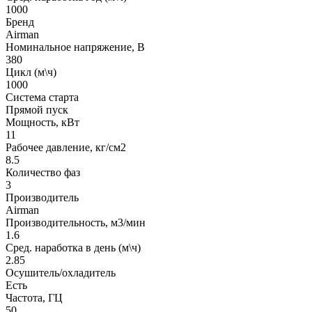
1000
Бренд
Airman
Номинальное напряжение, В
380
Цикл (м\ч)
1000
Система старта
Прямой пуск
Мощность, кВт
11
Рабочее давление, кг/см2
8.5
Количество фаз
3
Производитель
Airman
Производительность, м3/мин
1.6
Сред. наработка в день (м\ч)
2.85
Осушитель/охладитель
Есть
Частота, ГЦ
50