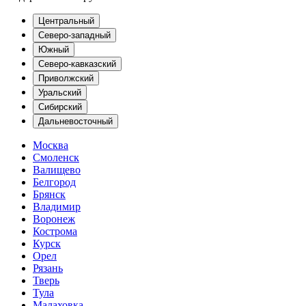
Центральный
Северо-западный
Южный
Северо-кавказский
Приволжский
Уральский
Сибирский
Дальневосточный
Москва
Смоленск
Валищево
Белгород
Брянск
Владимир
Воронеж
Кострома
Курск
Орел
Рязань
Тверь
Тула
Малаховка