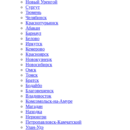
Новый Уренгой
Сургут
Тюмень
Челябинск
Краснотурьинск
Абакан
Барнаул
Белово
Иркутск
Кемерово
Красноярск
Новокузнецк
Новосибирск
Омск
Томск
Братск
Бодайбо
Благовещенск
Владивосток
Комсомольск-на-Амуре
Магадан
Находка
Нерюнгри
Петропавловск-Камчатский
Улан-Удэ