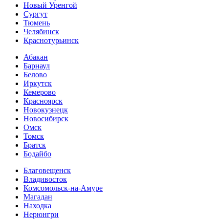
Новый Уренгой
Сургут
Тюмень
Челябинск
Краснотурьинск
Абакан
Барнаул
Белово
Иркутск
Кемерово
Красноярск
Новокузнецк
Новосибирск
Омск
Томск
Братск
Бодайбо
Благовещенск
Владивосток
Комсомольск-на-Амуре
Магадан
Находка
Нерюнгри