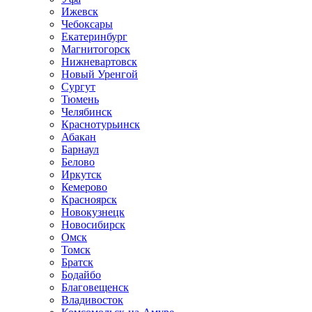
Ижевск
Чебоксары
Екатеринбург
Магнитогорск
Нижневартовск
Новый Уренгой
Сургут
Тюмень
Челябинск
Краснотурьинск
Абакан
Барнаул
Белово
Иркутск
Кемерово
Красноярск
Новокузнецк
Новосибирск
Омск
Томск
Братск
Бодайбо
Благовещенск
Владивосток