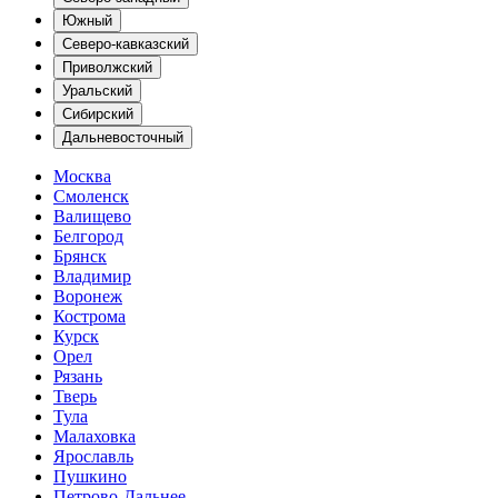
Южный
Северо-кавказский
Приволжский
Уральский
Сибирский
Дальневосточный
Москва
Смоленск
Валищево
Белгород
Брянск
Владимир
Воронеж
Кострома
Курск
Орел
Рязань
Тверь
Тула
Малаховка
Ярославль
Пушкино
Петрово-Дальнее