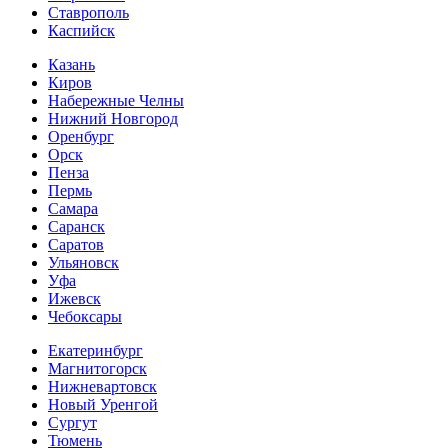
Ставрополь
Каспийск
Казань
Киров
Набережные Челны
Нижний Новгород
Оренбург
Орск
Пенза
Пермь
Самара
Саранск
Саратов
Ульяновск
Уфа
Ижевск
Чебоксары
Екатеринбург
Магнитогорск
Нижневартовск
Новый Уренгой
Сургут
Тюмень