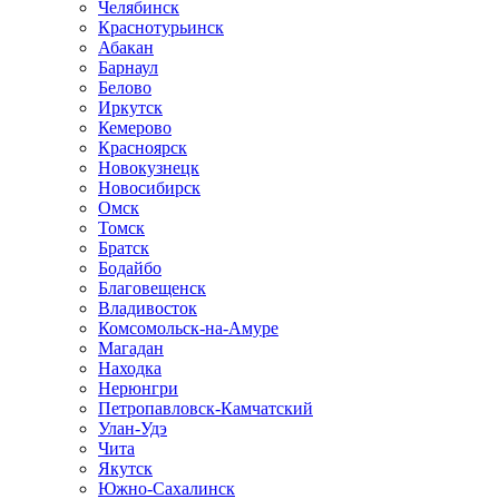
Челябинск
Краснотурьинск
Абакан
Барнаул
Белово
Иркутск
Кемерово
Красноярск
Новокузнецк
Новосибирск
Омск
Томск
Братск
Бодайбо
Благовещенск
Владивосток
Комсомольск-на-Амуре
Магадан
Находка
Нерюнгри
Петропавловск-Камчатский
Улан-Удэ
Чита
Якутск
Южно-Сахалинск