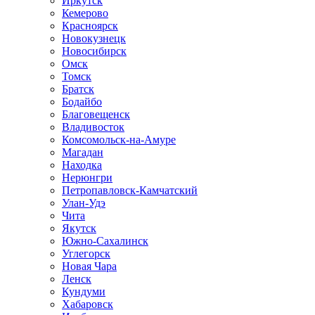
Иркутск
Кемерово
Красноярск
Новокузнецк
Новосибирск
Омск
Томск
Братск
Бодайбо
Благовещенск
Владивосток
Комсомольск-на-Амуре
Магадан
Находка
Нерюнгри
Петропавловск-Камчатский
Улан-Удэ
Чита
Якутск
Южно-Сахалинск
Углегорск
Новая Чара
Ленск
Кундуми
Хабаровск