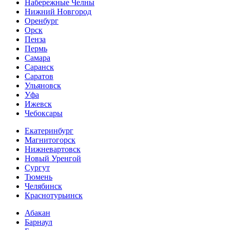
Набережные Челны
Нижний Новгород
Оренбург
Орск
Пенза
Пермь
Самара
Саранск
Саратов
Ульяновск
Уфа
Ижевск
Чебоксары
Екатеринбург
Магнитогорск
Нижневартовск
Новый Уренгой
Сургут
Тюмень
Челябинск
Краснотурьинск
Абакан
Барнаул