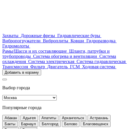
Захваты
Дорожные фрезы
Гидравлические буры
Вибропогружатели
Виброплиты
Ковши
Гидроразводка
Гидромолоты
Рамы/Шасси и их составляющие
Шланги, патрубки и
трубопроводы
Система обогрева и вентиляции
Система
охлаждения
Система электрическая
Система гидравлическая
Трансмиссия
Фильтр
Двигатель
ГСМ
Ходовая система
Добавить в корзину
Выбор города
Популярные города
Абакан
Адыгея
Апатиты
Архангельск
Астрахань
Бакты
Барнаул
Белгород
Белово
Благовещенск