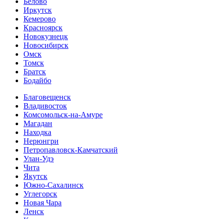
Белово
Иркутск
Кемерово
Красноярск
Новокузнецк
Новосибирск
Омск
Томск
Братск
Бодайбо
Благовещенск
Владивосток
Комсомольск-на-Амуре
Магадан
Находка
Нерюнгри
Петропавловск-Камчатский
Улан-Удэ
Чита
Якутск
Южно-Сахалинск
Углегорск
Новая Чара
Ленск