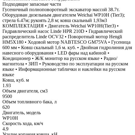
Подходящие запасные части
Гусеничный полноповоротный экскаватор массой 38.7т.
Оборудован дизельным двигателем Weichai WP10H (Tier3);
стрела 6.47м; рукоять 2,8 м; ковш скальный 1,93м3
КОМПЛЕКТАЦИЯ • Двигатель Weichai WP10H(Tier3) •
Гидравлический насос Linde HPR 210D • Гидравлический
распределитель Linde OCV32 • Поворотный мотор Hengli
HM5X180 • Ходовой мотор NABTESCO GM75VA • Гусеница
600 мм • Ковш скальный 1,6 м. куб. • Двойная гидролиния для
навесного оборудования • LED фары над кабиной •
Кондиционер • Ж/К монитор на русском языке • Радио/
магнитола • ЗИП • Руководство по эксплуатации на русском
языке • Информационные таблички и наклейки на русском
языке
Ковш, куб. м
1.93
Объем двигателя, см3
9500
Объем топливного бака, л
620
Двигатель, модель
WP10H
Скорость хода, км/ч
4.9
Усилие копания ковша, кН