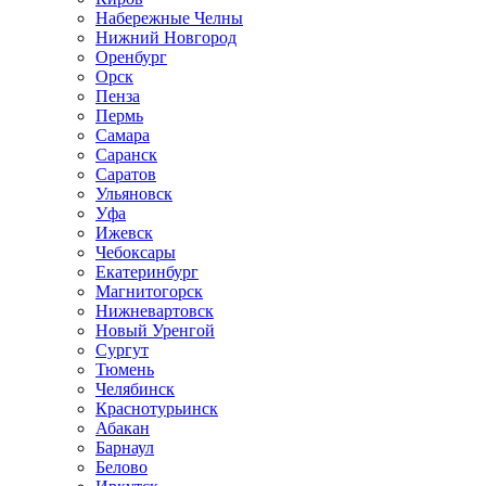
Набережные Челны
Нижний Новгород
Оренбург
Орск
Пенза
Пермь
Самара
Саранск
Саратов
Ульяновск
Уфа
Ижевск
Чебоксары
Екатеринбург
Магнитогорск
Нижневартовск
Новый Уренгой
Сургут
Тюмень
Челябинск
Краснотурьинск
Абакан
Барнаул
Белово