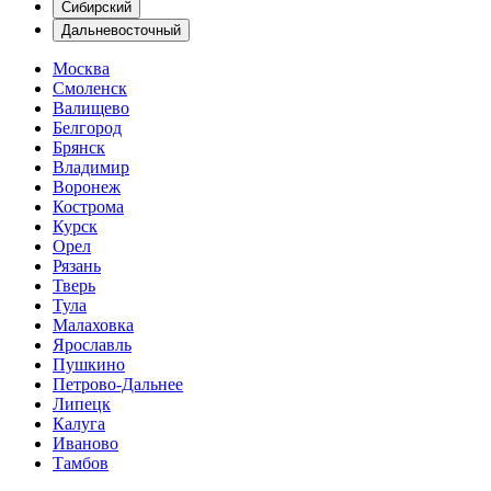
Сибирский
Дальневосточный
Москва
Смоленск
Валищево
Белгород
Брянск
Владимир
Воронеж
Кострома
Курск
Орел
Рязань
Тверь
Тула
Малаховка
Ярославль
Пушкино
Петрово-Дальнее
Липецк
Калуга
Иваново
Тамбов