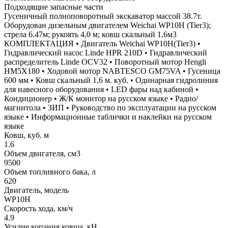
Подходящие запасные части
Гусеничный полноповоротный экскаватор массой 38.7т.
Оборудован дизельным двигателем Weichai WP10H (Tier3);
стрела 6.47м; рукоять 4,0 м; ковш скальный 1,6м3
КОМПЛЕКТАЦИЯ • Двигатель Weichai WP10H(Tier3) •
Гидравлический насос Linde HPR 210D • Гидравлический
распределитель Linde OCV32 • Поворотный мотор Hengli
HM5X180 • Ходовой мотор NABTESCO GM75VA • Гусеница
600 мм • Ковш скальный 1,6 м. куб. • Одинарная гидролиния
для навесного оборудования • LED фары над кабиной •
Кондиционер • Ж/К монитор на русском языке • Радио/
магнитола • ЗИП • Руководство по эксплуатации на русском
языке • Информационные таблички и наклейки на русском
языке
Ковш, куб. м
1.6
Объем двигателя, см3
9500
Объем топливного бака, л
620
Двигатель, модель
WP10H
Скорость хода, км/ч
4.9
Усилие копания ковша, кН