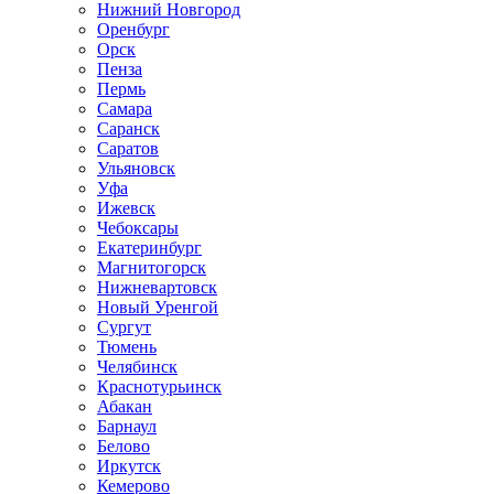
Нижний Новгород
Оренбург
Орск
Пенза
Пермь
Самара
Саранск
Саратов
Ульяновск
Уфа
Ижевск
Чебоксары
Екатеринбург
Магнитогорск
Нижневартовск
Новый Уренгой
Сургут
Тюмень
Челябинск
Краснотурьинск
Абакан
Барнаул
Белово
Иркутск
Кемерово