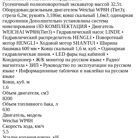
Гусеничный полноповоротный экскаватор массой 32,5т.
Оборудован:дизельным двигателем Weichai WP8H (Tier3);
стрела 6,2м; рукоять 3,186м; ковш скальный 1,6м3; одинарная
гидролиния Дополнительно установлина система
нивелирования i3D КОМПЛЕКТАЦИЯ • Двигатель
WEICHAI WP8H(Tier3) • Гидравлический насос LINDE •
Гидравлический распределитель HENGLI • Поворотный
мотор HENGLI • Ходовой мотор SHANTUI • Ширина
башмака 600 мм • Ковш скальный 1,6 м. куб. • Одинарная
гидравлическая линия. • LED фары над кабиной •
Кондиционер • Ж/К монитор на русском языке • Радио/
магнитола • ЗИП • Руководство по эксплуатации на русском
языке • Информационные таблички и наклейки на русском
языке
Ковш, куб. м
1.6
Объем двигателя, см3
8200
Объем топливного бака, л
630
Двигатель, модель
Weichai WP8H
Скорость хода, км/ч
5.5
Усилие копания ковша, кН