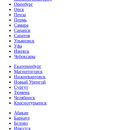
Оренбург
Орск
Пенза
Пермь
Самара
Саранск
Саратов
Ульяновск
Уфа
Ижевск
Чебоксары
Екатеринбург
Магнитогорск
Нижневартовск
Новый Уренгой
Сургут
Тюмень
Челябинск
Краснотурьинск
Абакан
Барнаул
Белово
Иркутск