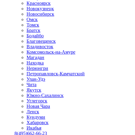
Красноярск
Новокузнецк
Новосибирск
Омск
Томск
Братск
Бодайбо
Благовещенск
Владивосток
Комсомольск-на-Амуре
Магадан
Находка
Нерюнгри
Петропавловск-Камчатский
Улан-Удэ
Чита
Якутск
Южно-Сахалинск
Углегорск
Новая Чара
Ленск
Кундуми
Хабаровск
Икабья
8(495)662-66-23