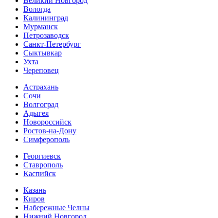
Великий Новгород
Вологда
Калининград
Мурманск
Петрозаводск
Санкт-Петербург
Сыктывкар
Ухта
Череповец
Астрахань
Сочи
Волгоград
Адыгея
Новороссийск
Ростов-на-Дону
Симферополь
Георгиевск
Ставрополь
Каспийск
Казань
Киров
Набережные Челны
Нижний Новгород