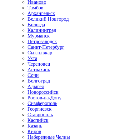
Иваново
Тамбов
Архангельск
Великий Новгород
Вологда
Калининград
Мурманск
Петрозаводск
Санкт-Петербург
Сыктывкар
Ухта
Череповец
Астрахань
Сочи
Волгоград
Адыгея
Новороссийск
Ростов-на-Дону
Симферополь
Георгиевск
Ставрополь
Каспийск
Казань
Киров
Набережные Челны