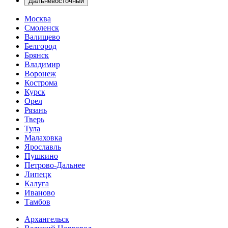
Дальневосточный
Москва
Смоленск
Валищево
Белгород
Брянск
Владимир
Воронеж
Кострома
Курск
Орел
Рязань
Тверь
Тула
Малаховка
Ярославль
Пушкино
Петрово-Дальнее
Липецк
Калуга
Иваново
Тамбов
Архангельск