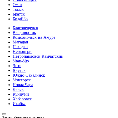
Омск
Томск
Братск
Бодайбо
Благовещенск
Владивосток
Комсомольск-на-Амуре
Магадан
Находка
Нерюнгри
Петропавловск-Камчатский
Улан-Удэ
Чита
Якутск
Южно-Сахалинск
Углегорск
Новая Чара
Ленск
Кундуми
Хабаровск
Икабья
Заказ обратного звонка