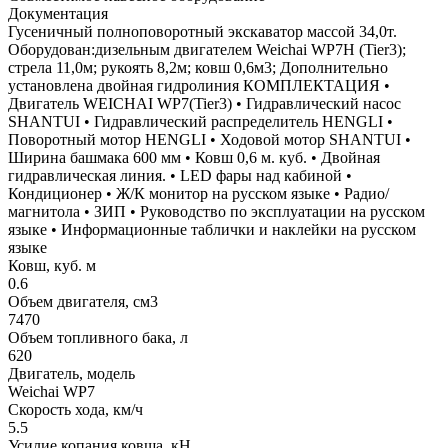
Документация
Гусеничный полноповоротный экскаватор массой 34,0т.
Оборудован:дизельным двигателем Weichai WP7H (Tier3);
стрела 11,0м; рукоять 8,2м; ковш 0,6м3; Дополнительно
установлена двойная гидролиния КОМПЛЕКТАЦИЯ •
Двигатель WEICHAI WP7(Tier3) • Гидравлический насос
SHANTUI • Гидравлический распределитель HENGLI •
Поворотный мотор HENGLI • Ходовой мотор SHANTUI •
Ширина башмака 600 мм • Ковш 0,6 м. куб. • Двойная
гидравлическая линия. • LED фары над кабиной •
Кондиционер • Ж/К монитор на русском языке • Радио/
магнитола • ЗИП • Руководство по эксплуатации на русском
языке • Информационные таблички и наклейки на русском
языке
Ковш, куб. м
0.6
Объем двигателя, см3
7470
Объем топливного бака, л
620
Двигатель, модель
Weichai WP7
Скорость хода, км/ч
5.5
Усилие копания ковша, кН