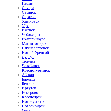
Пермь
Самара
Саранск
Саратов
Ульяновск
Уфа
Ижевск
Чебоксары
Екатеринбург
Магнитогорск
Нижневартовск
Новый Уренгой
Сургут
Тюмень
Челябинск
Краснотурьинск
Абакан
Барнаул
Белово
Иркутск
Кемерово
Красноярск
Новокузнецк
Новосибирск
Омск