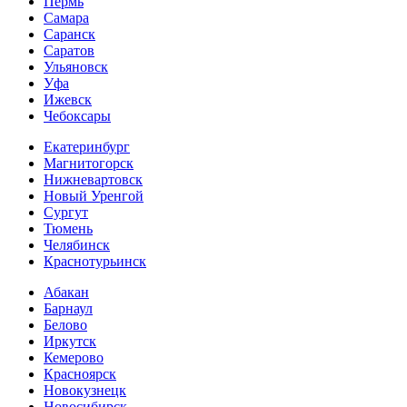
Пермь
Самара
Саранск
Саратов
Ульяновск
Уфа
Ижевск
Чебоксары
Екатеринбург
Магнитогорск
Нижневартовск
Новый Уренгой
Сургут
Тюмень
Челябинск
Краснотурьинск
Абакан
Барнаул
Белово
Иркутск
Кемерово
Красноярск
Новокузнецк
Новосибирск