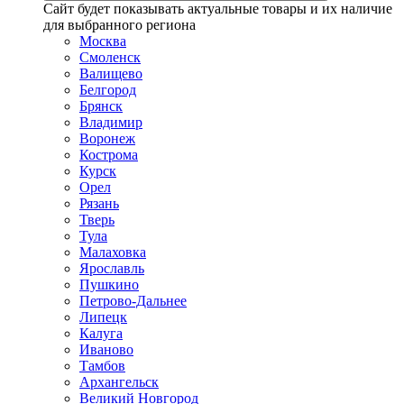
Сайт будет показывать актуальные товары и их наличие
для выбранного региона
Москва
Смоленск
Валищево
Белгород
Брянск
Владимир
Воронеж
Кострома
Курск
Орел
Рязань
Тверь
Тула
Малаховка
Ярославль
Пушкино
Петрово-Дальнее
Липецк
Калуга
Иваново
Тамбов
Архангельск
Великий Новгород