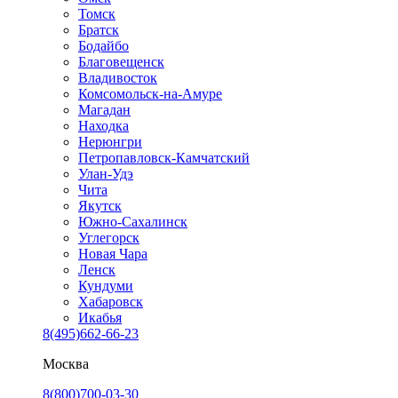
Томск
Братск
Бодайбо
Благовещенск
Владивосток
Комсомольск-на-Амуре
Магадан
Находка
Нерюнгри
Петропавловск-Камчатский
Улан-Удэ
Чита
Якутск
Южно-Сахалинск
Углегорск
Новая Чара
Ленск
Кундуми
Хабаровск
Икабья
8(495)662-66-23
Москва
8(800)700-03-30