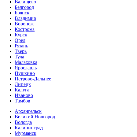
Валищево
Белгород
Брянск
Владимир
Воронеж
Кострома
Курск
Орел
Рязань
Тверь
Тула
Малаховка
Ярославль
Пушкино
Петрово-Дальнее
Липецк
Калуга
Иваново
Тамбов
Архангельск
Великий Новгород
Вологда
Калининград
Мурманск