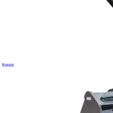
Ковши