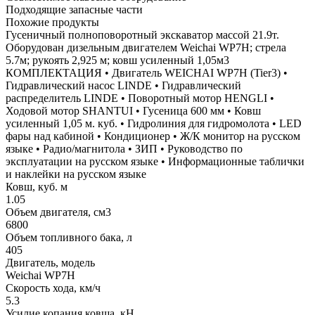
Подходящие запасные части
Похожие продукты
Гусеничный полноповоротный экскаватор массой 21.9т.
Оборудован дизельным двигателем Weichai WP7H; стрела
5.7м; рукоять 2,925 м; ковш усиленный 1,05м3
КОМПЛЕКТАЦИЯ • Двигатель WEICHAI WP7H (Tier3) •
Гидравлический насос LINDE • Гидравлический
распределитель LINDE • Поворотный мотор HENGLI •
Ходовой мотор SHANTUI • Гусеница 600 мм • Ковш
усиленный 1,05 м. куб. • Гидролиния для гидромолота • LED
фары над кабиной • Кондиционер • Ж/К монитор на русском
языке • Радио/магнитола • ЗИП • Руководство по
эксплуатации на русском языке • Информационные таблички
и наклейки на русском языке
Ковш, куб. м
1.05
Объем двигателя, см3
6800
Объем топливного бака, л
405
Двигатель, модель
Weichai WP7H
Скорость хода, км/ч
5.3
Усилие копания ковша, кН